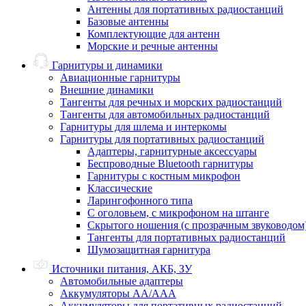
Антенны для портативных радиостанций
Базовые антенны
Комплектующие для антенн
Морские и речные антенны
Гарнитуры и динамики
Авиационные гарнитуры
Внешние динамики
Тангенты для речных и морских радиостанций
Тангенты для автомобильных радиостанций
Гарнитуры для шлема и интеркомы
Гарнитуры для портативных радиостанций
Адаптеры, гарнитурные аксессуары
Беспроводные Bluetooth гарнитуры
Гарнитуры с костным микрофон
Классические
Ларингофонного типа
С оголовьем, с микрофоном на штанге
Скрытого ношения (с прозрачным звуководом
Тангенты для портативных радиостанций
Шумозащитная гарнитура
Источники питания, АКБ, ЗУ
Автомобильные адаптеры
Аккумуляторы АА/ААА
Аккумуляторы для портативных радиостанций