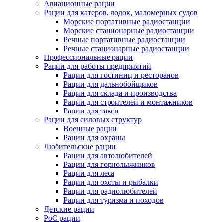
Авиационные рации
Рации для катеров, лодок, маломерных судов
Морские портативные радиостанции
Морские стационарные радиостанции
Речные портативные радиостанции
Речные стационарные радиостанции
Профессиональные рации
Рации для работы предприятий
Рации для гостиниц и ресторанов
Рации для дальнобойщиков
Рации для склада и производства
Рации для строителей и монтажников
Рации для такси
Рации для силовых структур
Военные рации
Рации для охраны
Любительские рации
Рации для автолюбителей
Рации для горнолыжников
Рации для леса
Рации для охоты и рыбалки
Рации для радиолюбителей
Рации для туризма и походов
Детские рации
PoC рации