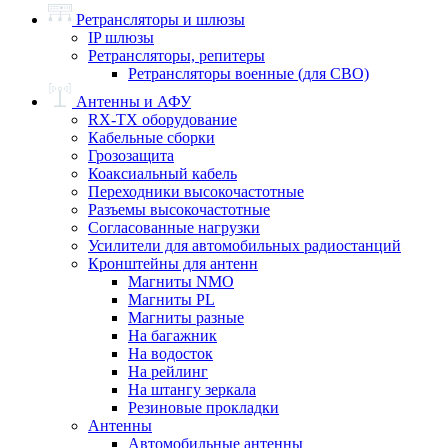
Ретрансляторы и шлюзы
IP шлюзы
Ретрансляторы, репитеры
Ретрансляторы военные (для СВО)
Антенны и АФУ
RX-TX оборудование
Кабельные сборки
Грозозащита
Коаксиальный кабель
Переходники высокочастотные
Разъемы высокочастотные
Согласованные нагрузки
Усилители для автомобильных радиостанций
Кронштейны для антенн
Магниты NMO
Магниты PL
Магниты разные
На багажник
На водосток
На рейлинг
На штангу зеркала
Резиновые прокладки
Антенны
Автомобильные антенны