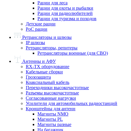
Рации для леса
Рации для охоты и рыбалки
Рации для радиолюбителей
Рации для туризма и походов
Детские рации
PoC рации
Ретрансляторы и шлюзы
IP шлюзы
Ретрансляторы, репитеры
Ретрансляторы военные (для СВО)
Антенны и АФУ
RX-TX оборудование
Кабельные сборки
Грозозащита
Коаксиальный кабель
Переходники высокочастотные
Разъемы высокочастотные
Согласованные нагрузки
Усилители для автомобильных радиостанций
Кронштейны для антенн
Магниты NMO
Магниты PL
Магниты разные
На багажник