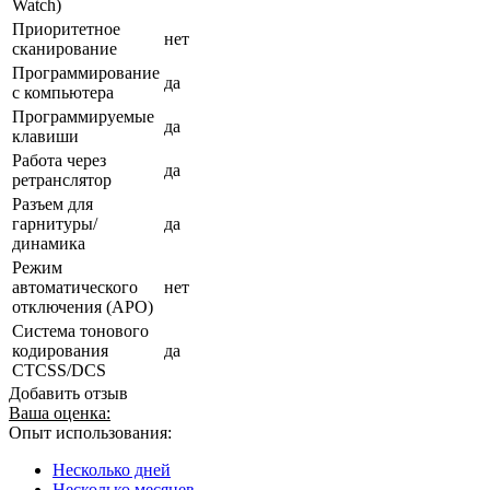
Watch)
Приоритетное
нет
сканирование
Программирование
да
с компьютера
Программируемые
да
клавиши
Работа через
да
ретранслятор
Разъем для
гарнитуры/
да
динамика
Режим
автоматического
нет
отключения (АРО)
Система тонового
кодирования
да
CTCSS/DCS
Добавить отзыв
Ваша оценка:
Опыт использования:
Несколько дней
Несколько месяцев