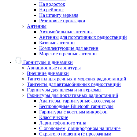
На водосток
На рейлинг
На штангу зеркала
Резиновые прокладки
Антенны
Автомобильные антенны
Антенны для портативных радиостанций
Базовые антенны
Комплектующие для антенн
Морские и речные антенны
Гарнитуры и динамики
Авиационные гарнитуры
Внешние динамики
Тангенты для речных и морских радиостанций
Тангенты для автомобильных радиостанций
Гарнитуры для шлема и интеркомы
Гарнитуры для портативных радиостанций
Адаптеры, гарнитурные аксессуары
Беспроводные Bluetooth гарнитуры
Гарнитуры с костным микрофон
Классические
Ларингофонного типа
С оголовьем, с микрофоном на штанге
Скрытого ношения (с прозрачным