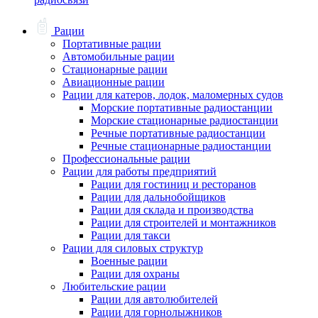
Рации
Портативные рации
Автомобильные рации
Стационарные рации
Авиационные рации
Рации для катеров, лодок, маломерных судов
Морские портативные радиостанции
Морские стационарные радиостанции
Речные портативные радиостанции
Речные стационарные радиостанции
Профессиональные рации
Рации для работы предприятий
Рации для гостиниц и ресторанов
Рации для дальнобойщиков
Рации для склада и производства
Рации для строителей и монтажников
Рации для такси
Рации для силовых структур
Военные рации
Рации для охраны
Любительские рации
Рации для автолюбителей
Рации для горнолыжников