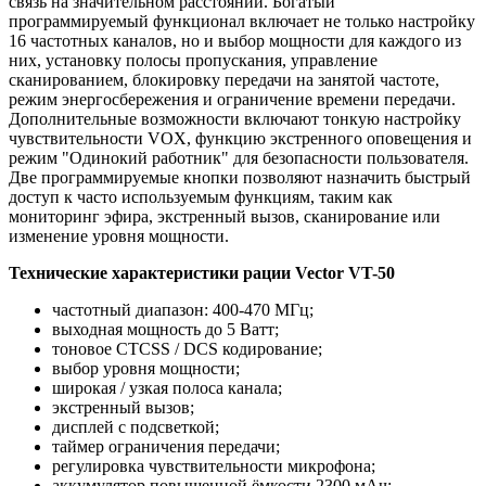
связь на значительном расстоянии. Богатый
программируемый функционал включает не только настройку
16 частотных каналов, но и выбор мощности для каждого из
них, установку полосы пропускания, управление
сканированием, блокировку передачи на занятой частоте,
режим энергосбережения и ограничение времени передачи.
Дополнительные возможности включают тонкую настройку
чувствительности VOX, функцию экстренного оповещения и
режим "Одинокий работник" для безопасности пользователя.
Две программируемые кнопки позволяют назначить быстрый
доступ к часто используемым функциям, таким как
мониторинг эфира, экстренный вызов, сканирование или
изменение уровня мощности.
Технические характеристики рации Vector VT-50
частотный диапазон: 400-470 МГц;
выходная мощность до 5 Ватт;
тоновое CTCSS / DCS кодирование;
выбор уровня мощности;
широкая / узкая полоса канала;
экстренный вызов;
дисплей с подсветкой;
таймер ограничения передачи;
регулировка чувствительности микрофона;
аккумулятор повышенной ёмкости 2300 мАч;