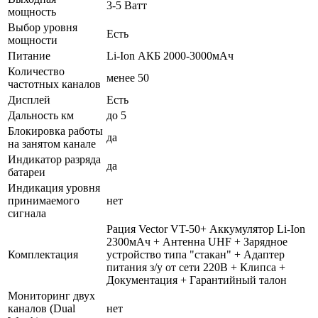
3-5 Ватт
мощность
Выбор уровня
Есть
мощности
Питание
Li-Ion АКБ 2000-3000мАч
Количество
менее 50
частотных каналов
Дисплей
Есть
Дальность км
до 5
Блокировка работы
да
на занятом канале
Индикатор разряда
да
батареи
Индикация уровня
принимаемого
нет
сигнала
Рация Vector VT-50+ Аккумулятор Li-Ion
2300мАч + Антенна UHF + Зарядное
Комплектация
устройство типа "стакан" + Адаптер
питания з/у от сети 220В + Клипса +
Документация + Гарантийный талон
Мониторинг двух
каналов (Dual
нет