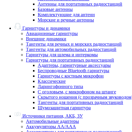
Антенны для портативных радиостанций
Базовые антенны
Комплектующие для антенн
Морские и речные антенны
Гарнитуры и динамики
Авиационные гарнитуры
Внешние динамики
Тангенты для речных и морских радиостанций
Тангенты для автомобильных радиостанций
Гарнитуры для шлема и интеркомы
Гарнитуры для портативных радиостанций
Адаптеры, гарнитурные аксессуары
Беспроводные Bluetooth гарнитуры
Гарнитуры с костным микрофон
Классические
Ларингофонного типа
С оголовьем, с микрофоном на штанге
Скрытого ношения (с прозрачным звуководом
Тангенты для портативных радиостанций
Шумозащитная гарнитура
Источники питания, АКБ, ЗУ
Автомобильные адаптеры
Аккумуляторы АА/ААА
Аккумуляторы для портативных радиостанций