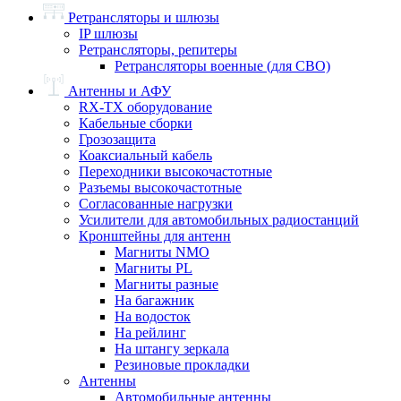
Ретрансляторы и шлюзы
IP шлюзы
Ретрансляторы, репитеры
Ретрансляторы военные (для СВО)
Антенны и АФУ
RX-TX оборудование
Кабельные сборки
Грозозащита
Коаксиальный кабель
Переходники высокочастотные
Разъемы высокочастотные
Согласованные нагрузки
Усилители для автомобильных радиостанций
Кронштейны для антенн
Магниты NMO
Магниты PL
Магниты разные
На багажник
На водосток
На рейлинг
На штангу зеркала
Резиновые прокладки
Антенны
Автомобильные антенны