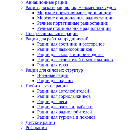
Авиационные рации
Рации для катеров, лодок, маломерных судов
Морские портативные радиостанции
Морские стационарные радиостанции
Речные портативные радиостанции
Речные стационарные радиостанции
Профессиональные рации
Рации для работы предприятий
Рации для гостиниц и ресторанов
Рации для дальнобойщиков
Рации для склада и производства
Рации для строителей и монтажников
Рации для такси
Рации для силовых структур
Военные рации
Рации для охраны
Любительские рации
Рации для автолюбителей
Рации для горнолыжников
Рации для леса
Рации для охоты и рыбалки
Рации для радиолюбителей
Рации для туризма и походов
Детские рации
PoC рации