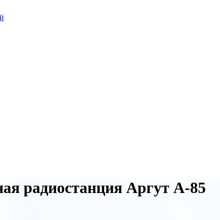
ий
 радиостанция Аргут А-85