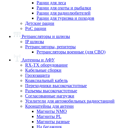
Рации для леса
Рации для охоты и рыбалки
Рации для радиолюбителей
Рации для туризма и походов
Детские рации
PoC рации
Ретрансляторы и шлюзы
IP шлюзы
Ретрансляторы, репитеры
Ретрансляторы военные (для СВО)
Антенны и АФУ
RX-TX оборудование
Кабельные сборки
Грозозащита
Коаксиальный кабель
Переходники высокочастотные
Разъемы высокочастотные
Согласованные нагрузки
Усилители для автомобильных радиостанций
Кронштейны для антенн
Магниты NMO
Магниты PL
Магниты разные
На багажник