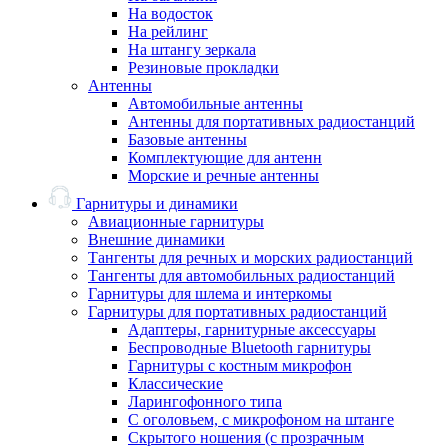
На водосток
На рейлинг
На штангу зеркала
Резиновые прокладки
Антенны
Автомобильные антенны
Антенны для портативных радиостанций
Базовые антенны
Комплектующие для антенн
Морские и речные антенны
Гарнитуры и динамики
Авиационные гарнитуры
Внешние динамики
Тангенты для речных и морских радиостанций
Тангенты для автомобильных радиостанций
Гарнитуры для шлема и интеркомы
Гарнитуры для портативных радиостанций
Адаптеры, гарнитурные аксессуары
Беспроводные Bluetooth гарнитуры
Гарнитуры с костным микрофон
Классические
Ларингофонного типа
С оголовьем, с микрофоном на штанге
Скрытого ношения (с прозрачным