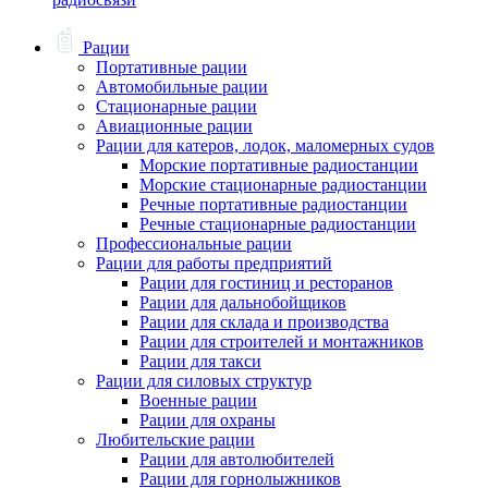
Рации
Портативные рации
Автомобильные рации
Стационарные рации
Авиационные рации
Рации для катеров, лодок, маломерных судов
Морские портативные радиостанции
Морские стационарные радиостанции
Речные портативные радиостанции
Речные стационарные радиостанции
Профессиональные рации
Рации для работы предприятий
Рации для гостиниц и ресторанов
Рации для дальнобойщиков
Рации для склада и производства
Рации для строителей и монтажников
Рации для такси
Рации для силовых структур
Военные рации
Рации для охраны
Любительские рации
Рации для автолюбителей
Рации для горнолыжников