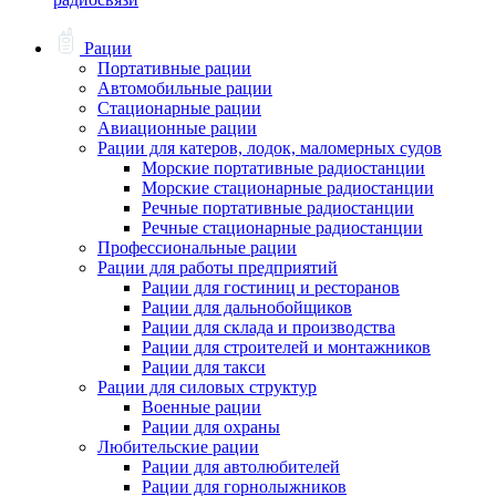
Рации
Портативные рации
Автомобильные рации
Стационарные рации
Авиационные рации
Рации для катеров, лодок, маломерных судов
Морские портативные радиостанции
Морские стационарные радиостанции
Речные портативные радиостанции
Речные стационарные радиостанции
Профессиональные рации
Рации для работы предприятий
Рации для гостиниц и ресторанов
Рации для дальнобойщиков
Рации для склада и производства
Рации для строителей и монтажников
Рации для такси
Рации для силовых структур
Военные рации
Рации для охраны
Любительские рации
Рации для автолюбителей
Рации для горнолыжников