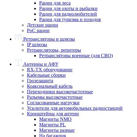
Рации для леса
Рации для охоты и рыбалки
Рации для радиолюбителей
Рации для туризма и походов
Детские рации
PoC рации
Ретрансляторы и шлюзы
IP шлюзы
Ретрансляторы, репитеры
Ретрансляторы военные (для СВО)
Антенны и АФУ
RX-TX оборудование
Кабельные сборки
Грозозащита
Коаксиальный кабель
Переходники высокочастотные
Разъемы высокочастотные
Согласованные нагрузки
Усилители для автомобильных радиостанций
Кронштейны для антенн
Магниты NMO
Магниты PL
Магниты разные
На багажник