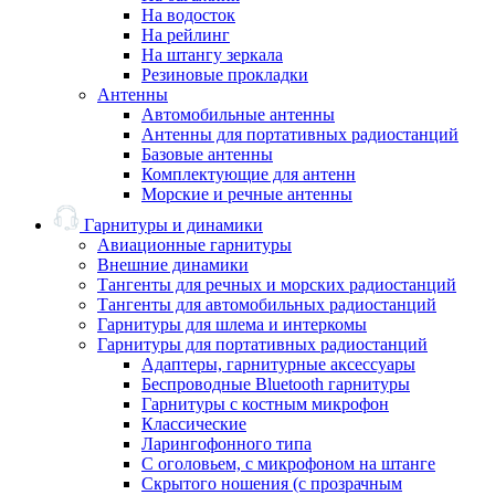
На водосток
На рейлинг
На штангу зеркала
Резиновые прокладки
Антенны
Автомобильные антенны
Антенны для портативных радиостанций
Базовые антенны
Комплектующие для антенн
Морские и речные антенны
Гарнитуры и динамики
Авиационные гарнитуры
Внешние динамики
Тангенты для речных и морских радиостанций
Тангенты для автомобильных радиостанций
Гарнитуры для шлема и интеркомы
Гарнитуры для портативных радиостанций
Адаптеры, гарнитурные аксессуары
Беспроводные Bluetooth гарнитуры
Гарнитуры с костным микрофон
Классические
Ларингофонного типа
С оголовьем, с микрофоном на штанге
Скрытого ношения (с прозрачным