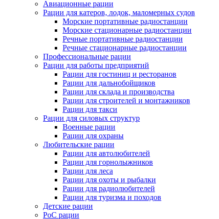
Авиационные рации
Рации для катеров, лодок, маломерных судов
Морские портативные радиостанции
Морские стационарные радиостанции
Речные портативные радиостанции
Речные стационарные радиостанции
Профессиональные рации
Рации для работы предприятий
Рации для гостиниц и ресторанов
Рации для дальнобойщиков
Рации для склада и производства
Рации для строителей и монтажников
Рации для такси
Рации для силовых структур
Военные рации
Рации для охраны
Любительские рации
Рации для автолюбителей
Рации для горнолыжников
Рации для леса
Рации для охоты и рыбалки
Рации для радиолюбителей
Рации для туризма и походов
Детские рации
PoC рации