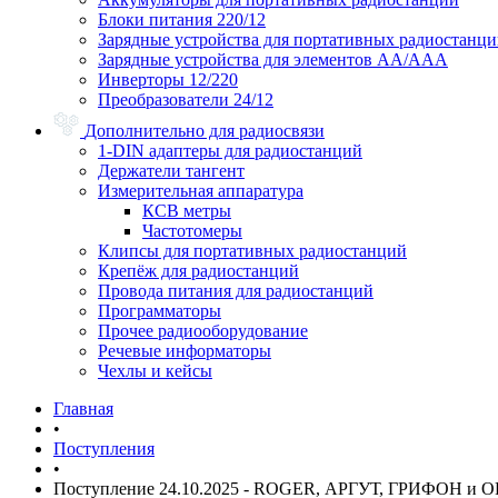
Блоки питания 220/12
Зарядные устройства для портативных радиостанц
Зарядные устройства для элементов АА/ААА
Инверторы 12/220
Преобразователи 24/12
Дополнительно для радиосвязи
1-DIN адаптеры для радиостанций
Держатели тангент
Измерительная аппаратура
КСВ метры
Частотомеры
Клипсы для портативных радиостанций
Крепёж для радиостанций
Провода питания для радиостанций
Программаторы
Прочее радиооборудование
Речевые информаторы
Чехлы и кейсы
Главная
•
Поступления
•
Поступление 24.10.2025 - ROGER, АРГУТ, ГРИФОН и 