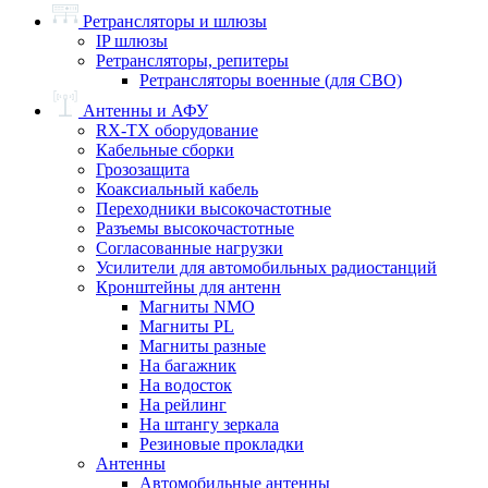
Ретрансляторы и шлюзы
IP шлюзы
Ретрансляторы, репитеры
Ретрансляторы военные (для СВО)
Антенны и АФУ
RX-TX оборудование
Кабельные сборки
Грозозащита
Коаксиальный кабель
Переходники высокочастотные
Разъемы высокочастотные
Согласованные нагрузки
Усилители для автомобильных радиостанций
Кронштейны для антенн
Магниты NMO
Магниты PL
Магниты разные
На багажник
На водосток
На рейлинг
На штангу зеркала
Резиновые прокладки
Антенны
Автомобильные антенны