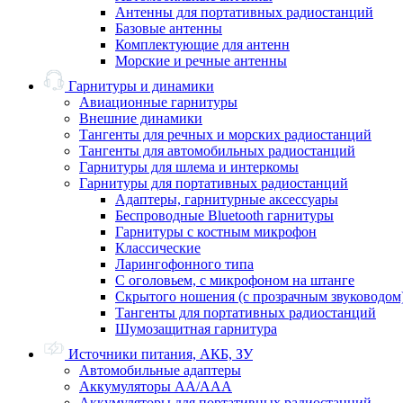
Антенны для портативных радиостанций
Базовые антенны
Комплектующие для антенн
Морские и речные антенны
Гарнитуры и динамики
Авиационные гарнитуры
Внешние динамики
Тангенты для речных и морских радиостанций
Тангенты для автомобильных радиостанций
Гарнитуры для шлема и интеркомы
Гарнитуры для портативных радиостанций
Адаптеры, гарнитурные аксессуары
Беспроводные Bluetooth гарнитуры
Гарнитуры с костным микрофон
Классические
Ларингофонного типа
С оголовьем, с микрофоном на штанге
Скрытого ношения (с прозрачным звуководом
Тангенты для портативных радиостанций
Шумозащитная гарнитура
Источники питания, АКБ, ЗУ
Автомобильные адаптеры
Аккумуляторы АА/ААА
Аккумуляторы для портативных радиостанций