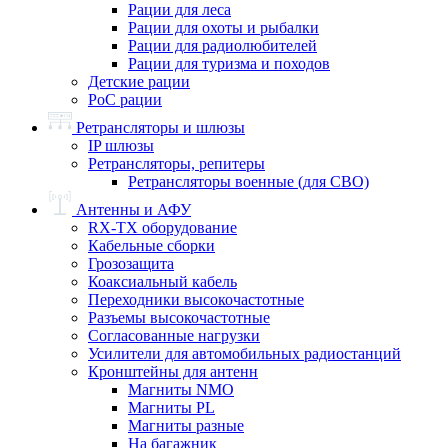
Рации для леса
Рации для охоты и рыбалки
Рации для радиолюбителей
Рации для туризма и походов
Детские рации
PoC рации
Ретрансляторы и шлюзы
IP шлюзы
Ретрансляторы, репитеры
Ретрансляторы военные (для СВО)
Антенны и АФУ
RX-TX оборудование
Кабельные сборки
Грозозащита
Коаксиальный кабель
Переходники высокочастотные
Разъемы высокочастотные
Согласованные нагрузки
Усилители для автомобильных радиостанций
Кронштейны для антенн
Магниты NMO
Магниты PL
Магниты разные
На багажник