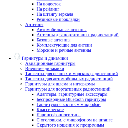
На водосток
На рейлинг
На штангу зеркала
Резиновые прокладки
Антенны
Автомобильные антенны
Антенны для портативных радиостанций
Базовые антенны
Комплектующие для антенн
Морские и речные антенны
Гарнитуры и динамики
Авиационные гарнитуры
Внешние динамики
Тангенты для речных и морских радиостанций
Тангенты для автомобильных радиостанций
Гарнитуры для шлема и интеркомы
Гарнитуры для портативных радиостанций
Адаптеры, гарнитурные аксессуары
Беспроводные Bluetooth гарнитуры
Гарнитуры с костным микрофон
Классические
Ларингофонного типа
С оголовьем, с микрофоном на штанге
Скрытого ношения (с прозрачным