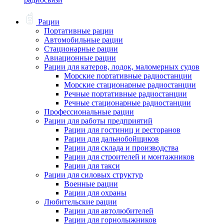
Рации
Портативные рации
Автомобильные рации
Стационарные рации
Авиационные рации
Рации для катеров, лодок, маломерных судов
Морские портативные радиостанции
Морские стационарные радиостанции
Речные портативные радиостанции
Речные стационарные радиостанции
Профессиональные рации
Рации для работы предприятий
Рации для гостиниц и ресторанов
Рации для дальнобойщиков
Рации для склада и производства
Рации для строителей и монтажников
Рации для такси
Рации для силовых структур
Военные рации
Рации для охраны
Любительские рации
Рации для автолюбителей
Рации для горнолыжников