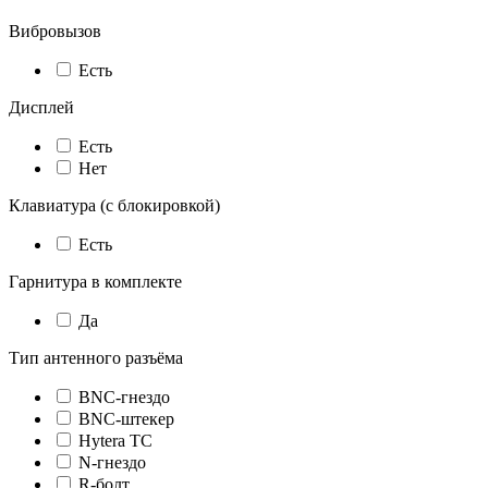
Вибровызов
Есть
Дисплей
Есть
Нет
Клавиатура (с блокировкой)
Есть
Гарнитура в комплекте
Да
Тип антенного разъёма
BNC-гнездо
BNC-штекер
Hytera TC
N-гнездо
R-болт