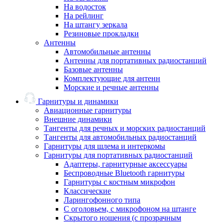
На водосток
На рейлинг
На штангу зеркала
Резиновые прокладки
Антенны
Автомобильные антенны
Антенны для портативных радиостанций
Базовые антенны
Комплектующие для антенн
Морские и речные антенны
Гарнитуры и динамики
Авиационные гарнитуры
Внешние динамики
Тангенты для речных и морских радиостанций
Тангенты для автомобильных радиостанций
Гарнитуры для шлема и интеркомы
Гарнитуры для портативных радиостанций
Адаптеры, гарнитурные аксессуары
Беспроводные Bluetooth гарнитуры
Гарнитуры с костным микрофон
Классические
Ларингофонного типа
С оголовьем, с микрофоном на штанге
Скрытого ношения (с прозрачным