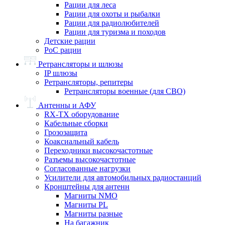
Рации для леса
Рации для охоты и рыбалки
Рации для радиолюбителей
Рации для туризма и походов
Детские рации
PoC рации
Ретрансляторы и шлюзы
IP шлюзы
Ретрансляторы, репитеры
Ретрансляторы военные (для СВО)
Антенны и АФУ
RX-TX оборудование
Кабельные сборки
Грозозащита
Коаксиальный кабель
Переходники высокочастотные
Разъемы высокочастотные
Согласованные нагрузки
Усилители для автомобильных радиостанций
Кронштейны для антенн
Магниты NMO
Магниты PL
Магниты разные
На багажник