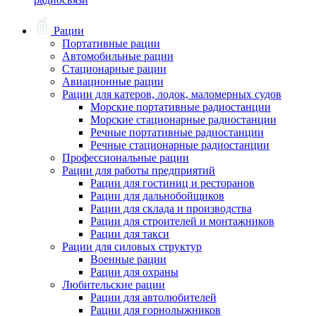
Рации
Портативные рации
Автомобильные рации
Стационарные рации
Авиационные рации
Рации для катеров, лодок, маломерных судов
Морские портативные радиостанции
Морские стационарные радиостанции
Речные портативные радиостанции
Речные стационарные радиостанции
Профессиональные рации
Рации для работы предприятий
Рации для гостиниц и ресторанов
Рации для дальнобойщиков
Рации для склада и производства
Рации для строителей и монтажников
Рации для такси
Рации для силовых структур
Военные рации
Рации для охраны
Любительские рации
Рации для автолюбителей
Рации для горнолыжников