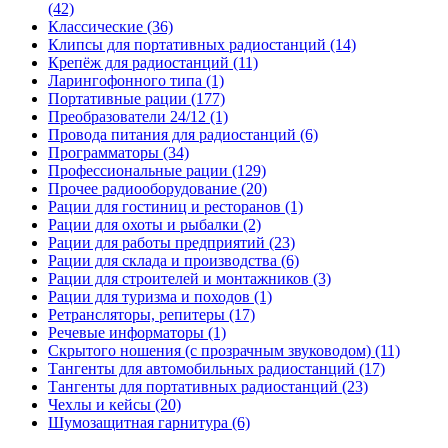
(42)
Классические (36)
Клипсы для портативных радиостанций (14)
Крепёж для радиостанций (11)
Ларингофонного типа (1)
Портативные рации (177)
Преобразователи 24/12 (1)
Провода питания для радиостанций (6)
Программаторы (34)
Профессиональные рации (129)
Прочее радиооборудование (20)
Рации для гостиниц и ресторанов (1)
Рации для охоты и рыбалки (2)
Рации для работы предприятий (23)
Рации для склада и производства (6)
Рации для строителей и монтажников (3)
Рации для туризма и походов (1)
Ретрансляторы, репитеры (17)
Речевые информаторы (1)
Скрытого ношения (с прозрачным звуководом) (11)
Тангенты для автомобильных радиостанций (17)
Тангенты для портативных радиостанций (23)
Чехлы и кейсы (20)
Шумозащитная гарнитура (6)