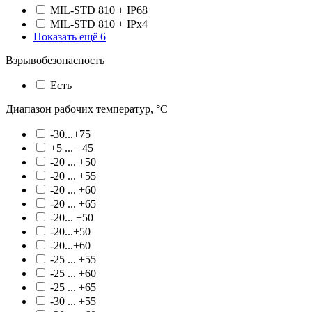
MIL-STD 810 + IP68
MIL-STD 810 + IPx4
Показать ещё 6
Взрывобезопасность
Есть
Диапазон рабочих температур, °С
-30...+75
+5 ... +45
-20 ... +50
-20 ... +55
-20 ... +60
-20 ... +65
-20... +50
-20...+50
-20...+60
-25 ... +55
-25 ... +60
-25 ... +65
-30 ... +55