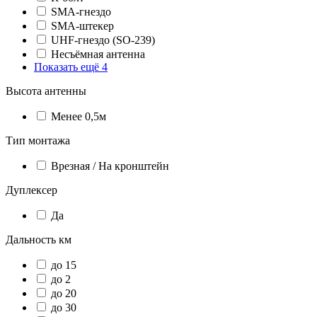
SMA-гнездо
SMA-штекер
UHF-гнездо (SO-239)
Несъёмная антенна
Показать ещё 4
Высота антенны
Менее 0,5м
Тип монтажа
Врезная / На кронштейн
Дуплексер
Да
Дальность км
до 15
до 2
до 20
до 30