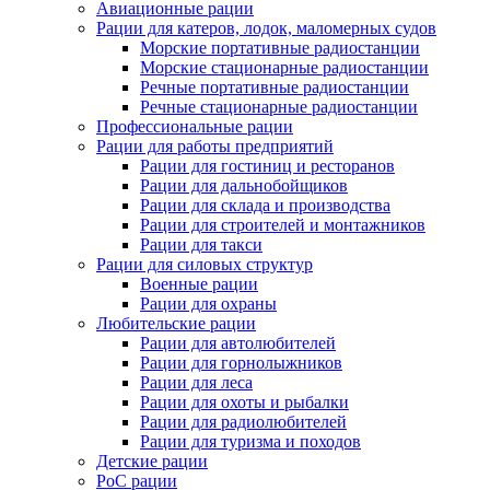
Авиационные рации
Рации для катеров, лодок, маломерных судов
Морские портативные радиостанции
Морские стационарные радиостанции
Речные портативные радиостанции
Речные стационарные радиостанции
Профессиональные рации
Рации для работы предприятий
Рации для гостиниц и ресторанов
Рации для дальнобойщиков
Рации для склада и производства
Рации для строителей и монтажников
Рации для такси
Рации для силовых структур
Военные рации
Рации для охраны
Любительские рации
Рации для автолюбителей
Рации для горнолыжников
Рации для леса
Рации для охоты и рыбалки
Рации для радиолюбителей
Рации для туризма и походов
Детские рации
PoC рации