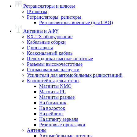
Ретрансляторы и шлюзы
IP шлюзы
Ретрансляторы, репитеры
Ретрансляторы военные (для СВО)
Антенны и АФУ
RX-TX оборудование
Кабельные сборки
Грозозащита
Коаксиальный кабель
Переходники высокочастотные
Разъемы высокочастотные
Согласованные нагрузки
Усилители для автомобильных радиостанций
Кронштейны для антенн
Магниты NMO
Магниты PL
Магниты разные
На багажник
На водосток
На рейлинг
На штангу зеркала
Резиновые прокладки
Антенны
Автомобильные антенны