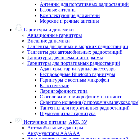
Антенны для портативных радиостанций
Базовые антенны
Комплектующие для антенн
Морские и речные антенны
Гарнитуры и динамики
Авиационные гарнитуры
Внешние динамики
Тангенты для речных и морских радиостанций
Тангенты для автомобильных радиостанций
Гарнитуры для шлема и интеркомы
Гарнитуры для портативных радиостанций
Адаптеры, гарнитурные аксессуары
Беспроводные Bluetooth гарнитуры
Гарнитуры с костным микрофон
Классические
Ларингофонного типа
С оголовьем, с микрофоном на штанге
Скрытого ношения (с прозрачным звуководом
Тангенты для портативных радиостанций
Шумозащитная гарнитура
Источники питания, АКБ, ЗУ
Автомобильные адаптеры
Аккумуляторы АА/ААА
Аккумуляторы для портативных радиостанций