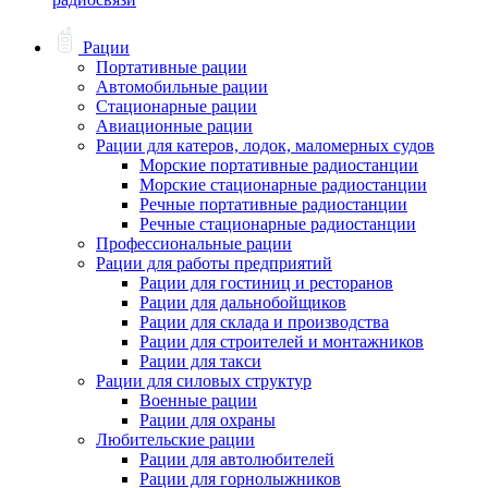
Рации
Портативные рации
Автомобильные рации
Стационарные рации
Авиационные рации
Рации для катеров, лодок, маломерных судов
Морские портативные радиостанции
Морские стационарные радиостанции
Речные портативные радиостанции
Речные стационарные радиостанции
Профессиональные рации
Рации для работы предприятий
Рации для гостиниц и ресторанов
Рации для дальнобойщиков
Рации для склада и производства
Рации для строителей и монтажников
Рации для такси
Рации для силовых структур
Военные рации
Рации для охраны
Любительские рации
Рации для автолюбителей
Рации для горнолыжников