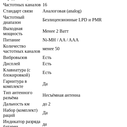
Частотных каналов
16
Стандарт связи
Аналоговая (analog)
Частотный
Безлицензионные LPD и PMR
диапазон
Выходная
Менее 2 Ватт
мощность
Питание
Ni-MH / AA / AAA
Количество
менее 50
частотных каналов
Вибровызов
Есть
Дисплей
Есть
Клавиатура (с
Есть
блокировкой)
Гарнитура в
Да
комплекте
Тип антенного
Несъёмная антенна
разъёма
Дальность км
до 2
Набор (комплект)
Да
раций
Индикатор разряда
да
батареи