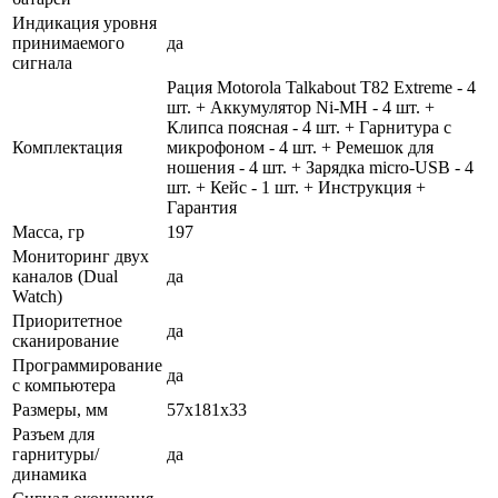
Индикация уровня
принимаемого
да
сигнала
Рация Motorola Talkabout T82 Extreme - 4
шт. + Аккумулятор Ni-MH - 4 шт. +
Клипса поясная - 4 шт. + Гарнитура с
Комплектация
микрофоном - 4 шт. + Ремешок для
ношения - 4 шт. + Зарядка micro-USB - 4
шт. + Кейс - 1 шт. + Инструкция +
Гарантия
Масса, гр
197
Мониторинг двух
каналов (Dual
да
Watch)
Приоритетное
да
сканирование
Программирование
да
с компьютера
Размеры, мм
57x181x33
Разъем для
гарнитуры/
да
динамика