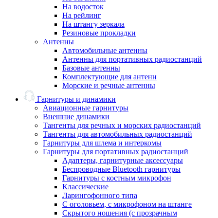
На водосток
На рейлинг
На штангу зеркала
Резиновые прокладки
Антенны
Автомобильные антенны
Антенны для портативных радиостанций
Базовые антенны
Комплектующие для антенн
Морские и речные антенны
Гарнитуры и динамики
Авиационные гарнитуры
Внешние динамики
Тангенты для речных и морских радиостанций
Тангенты для автомобильных радиостанций
Гарнитуры для шлема и интеркомы
Гарнитуры для портативных радиостанций
Адаптеры, гарнитурные аксессуары
Беспроводные Bluetooth гарнитуры
Гарнитуры с костным микрофон
Классические
Ларингофонного типа
С оголовьем, с микрофоном на штанге
Скрытого ношения (с прозрачным