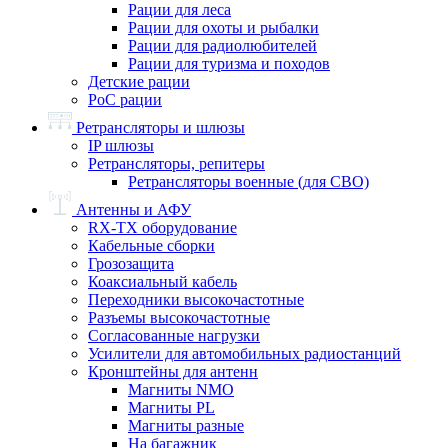
Рации для леса
Рации для охоты и рыбалки
Рации для радиолюбителей
Рации для туризма и походов
Детские рации
PoC рации
Ретрансляторы и шлюзы
IP шлюзы
Ретрансляторы, репитеры
Ретрансляторы военные (для СВО)
Антенны и АФУ
RX-TX оборудование
Кабельные сборки
Грозозащита
Коаксиальный кабель
Переходники высокочастотные
Разъемы высокочастотные
Согласованные нагрузки
Усилители для автомобильных радиостанций
Кронштейны для антенн
Магниты NMO
Магниты PL
Магниты разные
На багажник