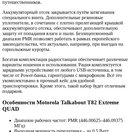
путешественников.
Аккумуляторный отсек закрывается путём затягивания
специального винта. Дополнительные резиновые
уплотнители, в сочетании с плотно прилегающей крышкой
аккумуляторного отсека, обеспечивают дополнительную
защиту от попадания влаги и пыли. Безлицензионный
диапазон PMR позволяет работать в рамках европейского
законодательства, что актуально, например, при выездах на
горнолыжные курорты.
Богатая комплектация радиостанции обеспечивает различные
варианты ношения и использования. Рация комплектуется
зарядными устройствами от любого USB-источника, в том
числе от Power-банка, гарнитурами с микрофоном. Всё это
укомплектовано в прочный кейс для удобной
транспортировки. Кроме этого, такой набор будет отличным
подарком.
Особенности Motorola Talkabout T82 Extreme
QUAD
Диапазон рабочих частот: PMR (446.00625–446.09375
МГц)
Выходная мощность передатчика – до 0,5 Ватт