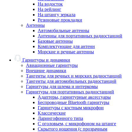
На водосток
На рейлинг
На штангу зеркала
Резиновые прокладки
Антенны
Автомобильные антенны
Антенны для портативных радиостанций
Базовые антенны
Комплектующие для антенн
Морские и речные антенны
Гарнитуры и динамики
Авиационные гарнитуры
Внешние динамики
Тангенты для речных и морских радиостанций
Тангенты для автомобильных радиостанций
Гарнитуры для шлема и интеркомы
Гарнитуры для портативных радиостанций
Адаптеры, гарнитурные аксессуары
Беспроводные Bluetooth гарнитуры
Гарнитуры с костным микрофон
Классические
Ларингофонного типа
С оголовьем, с микрофоном на штанге
Скрытого ношения (с прозрачным