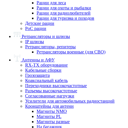
Рации для леса
Рации для охоты и рыбалки
Рации для радиолюбителей
Рации для туризма и походов
Детские рации
PoC рации
Ретрансляторы и шлюзы
IP шлюзы
Ретрансляторы, репитеры
Ретрансляторы военные (для СВО)
Антенны и АФУ
RX-TX оборудование
Кабельные сборки
Грозозащита
Коаксиальный кабель
Переходники высокочастотные
Разъемы высокочастотные
Согласованные нагрузки
Усилители для автомобильных радиостанций
Кронштейны для антенн
Магниты NMO
Магниты PL
Магниты разные
На багажник