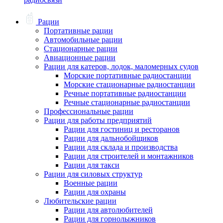
Рации
Портативные рации
Автомобильные рации
Стационарные рации
Авиационные рации
Рации для катеров, лодок, маломерных судов
Морские портативные радиостанции
Морские стационарные радиостанции
Речные портативные радиостанции
Речные стационарные радиостанции
Профессиональные рации
Рации для работы предприятий
Рации для гостиниц и ресторанов
Рации для дальнобойщиков
Рации для склада и производства
Рации для строителей и монтажников
Рации для такси
Рации для силовых структур
Военные рации
Рации для охраны
Любительские рации
Рации для автолюбителей
Рации для горнолыжников