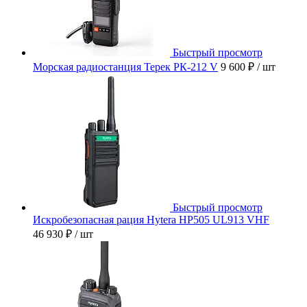
Быстрый просмотр
Морская радиостанция Терек РК-212 V
9 600 ₽
/ шт
Быстрый просмотр
Искробезопасная рация Hytera HP505 UL913 VHF
46 930 ₽
/ шт