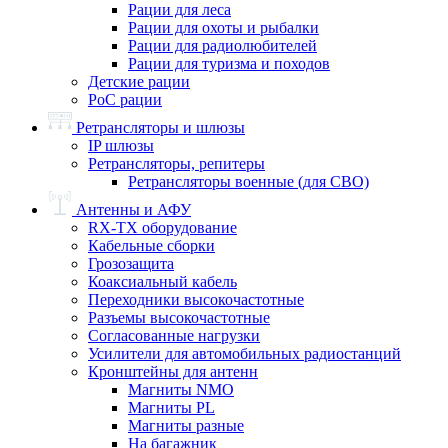
Рации для леса
Рации для охоты и рыбалки
Рации для радиолюбителей
Рации для туризма и походов
Детские рации
PoC рации
Ретрансляторы и шлюзы
IP шлюзы
Ретрансляторы, репитеры
Ретрансляторы военные (для СВО)
Антенны и АФУ
RX-TX оборудование
Кабельные сборки
Грозозащита
Коаксиальный кабель
Переходники высокочастотные
Разъемы высокочастотные
Согласованные нагрузки
Усилители для автомобильных радиостанций
Кронштейны для антенн
Магниты NMO
Магниты PL
Магниты разные
На багажник