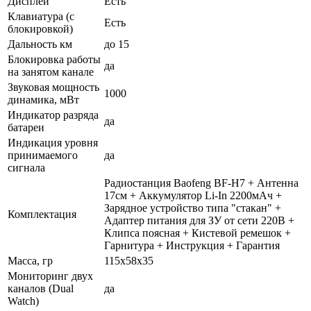
Дисплей
Есть
Клавиатура (с
Есть
блокировкой)
Дальность км
до 15
Блокировка работы
да
на занятом канале
Звуковая мощность
1000
динамика, мВт
Индикатор разряда
да
батареи
Индикация уровня
принимаемого
да
сигнала
Радиостанция Baofeng BF-H7 + Антенна
17см + Аккумулятор Li-In 2200мАч +
Зарядное устройство типа "стакан" +
Комплектация
Адаптер питания для ЗУ от сети 220В +
Клипса поясная + Кистевой ремешок +
Гарнитура + Инструкция + Гарантия
Масса, гр
115x58x35
Мониторинг двух
каналов (Dual
да
Watch)