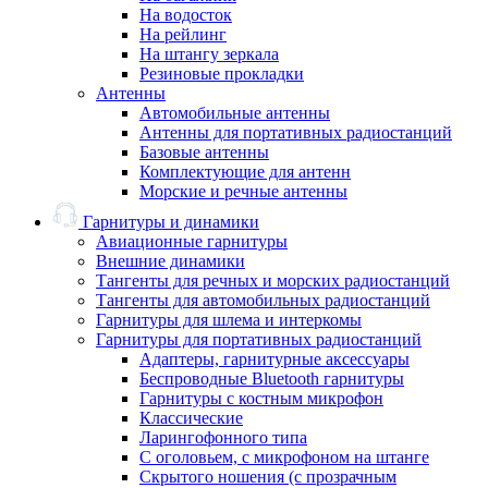
На водосток
На рейлинг
На штангу зеркала
Резиновые прокладки
Антенны
Автомобильные антенны
Антенны для портативных радиостанций
Базовые антенны
Комплектующие для антенн
Морские и речные антенны
Гарнитуры и динамики
Авиационные гарнитуры
Внешние динамики
Тангенты для речных и морских радиостанций
Тангенты для автомобильных радиостанций
Гарнитуры для шлема и интеркомы
Гарнитуры для портативных радиостанций
Адаптеры, гарнитурные аксессуары
Беспроводные Bluetooth гарнитуры
Гарнитуры с костным микрофон
Классические
Ларингофонного типа
С оголовьем, с микрофоном на штанге
Скрытого ношения (с прозрачным