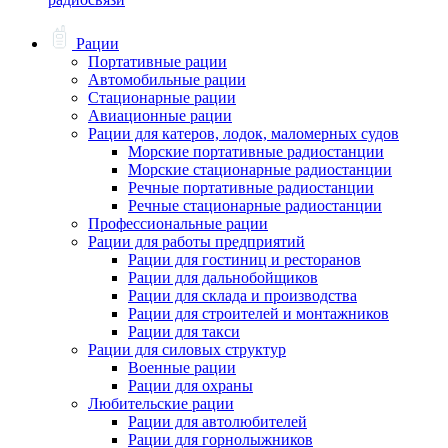
Рации
Портативные рации
Автомобильные рации
Стационарные рации
Авиационные рации
Рации для катеров, лодок, маломерных судов
Морские портативные радиостанции
Морские стационарные радиостанции
Речные портативные радиостанции
Речные стационарные радиостанции
Профессиональные рации
Рации для работы предприятий
Рации для гостиниц и ресторанов
Рации для дальнобойщиков
Рации для склада и производства
Рации для строителей и монтажников
Рации для такси
Рации для силовых структур
Военные рации
Рации для охраны
Любительские рации
Рации для автолюбителей
Рации для горнолыжников