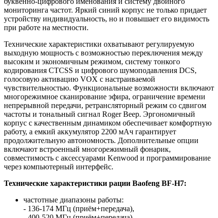
буквенно-цифрового именования и систему двойного
мониторинга частот. Яркий синий корпус не только придает
устройству индивидуальность, но и повышает его видимость
при работе на местности.
Технические характеристики охватывают регулируемую
выходную мощность с возможностью переключения между
высоким и экономичным режимом, систему тонкого
кодирования CTCSS и цифрового шумоподавления DCS,
голосовую активацию VOX с настраиваемой
чувствительностью. Функциональные возможности включают
многорежимное сканирование эфира, ограничение времени
непрерывной передачи, ретрансляторный режим со сдвигом
частоты и тональный сигнал Roger Beep. Эргономичный
корпус с качественным динамиком обеспечивает комфортную
работу, а емкий аккумулятор 2200 мАч гарантирует
продолжительную автономность. Дополнительные опции
включают встроенный многорежимный фонарик,
совместимость с аксессуарами Kenwood и программирование
через компьютерный интерфейс.
Технические характеристики рации Baofeng BF-H7:
частотные диапазоны работы:
- 136-174 МГц (приём+передача),
- 400-520 МГц (приём+передача),