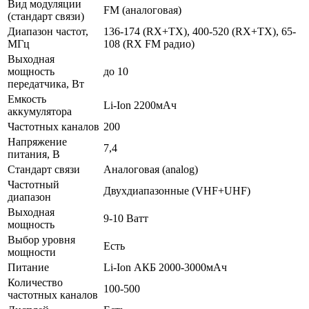
Вид модуляции
FM (аналоговая)
(стандарт связи)
Диапазон частот,
136-174 (RX+TX), 400-520 (RX+TX), 65-
МГц
108 (RX FM радио)
Выходная
мощность
до 10
передатчика, Вт
Емкость
Li-Ion 2200мАч
аккумулятора
Частотных каналов
200
Напряжение
7,4
питания, В
Стандарт связи
Аналоговая (analog)
Частотный
Двухдиапазонные (VHF+UHF)
диапазон
Выходная
9-10 Ватт
мощность
Выбор уровня
Есть
мощности
Питание
Li-Ion АКБ 2000-3000мАч
Количество
100-500
частотных каналов