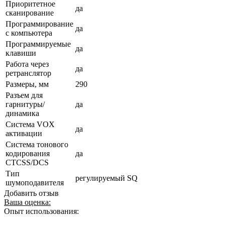
Приоритетное
да
сканирование
Программирование
да
с компьютера
Программируемые
да
клавиши
Работа через
да
ретранслятор
Размеры, мм
290
Разъем для
гарнитуры/
да
динамика
Система VOX
да
активации
Система тонового
кодирования
да
CTCSS/DCS
Тип
регулируемый SQ
шумоподавителя
Добавить отзыв
Ваша оценка:
Опыт использования: