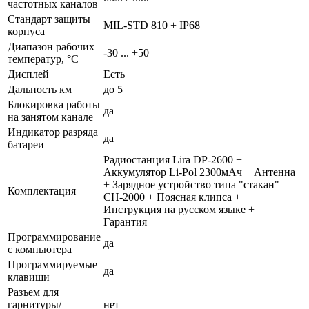
частотных каналов
Стандарт защиты
MIL-STD 810 + IP68
корпуса
Диапазон рабочих
-30 ... +50
температур, °С
Дисплей
Есть
Дальность км
до 5
Блокировка работы
да
на занятом канале
Индикатор разряда
да
батареи
Радиостанция Lira DP-2600 +
Аккумулятор Li-Pol 2300мАч + Антенна
+ Зарядное устройство типа "стакан"
Комплектация
CH-2000 + Поясная клипса +
Инструкция на русском языке +
Гарантия
Программирование
да
с компьютера
Программируемые
да
клавиши
Разъем для
гарнитуры/
нет