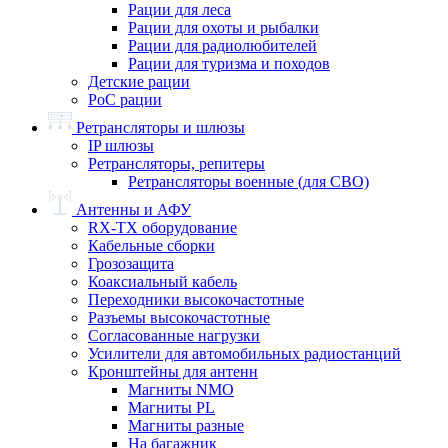
Рации для леса
Рации для охоты и рыбалки
Рации для радиолюбителей
Рации для туризма и походов
Детские рации
PoC рации
Ретрансляторы и шлюзы
IP шлюзы
Ретрансляторы, репитеры
Ретрансляторы военные (для СВО)
Антенны и АФУ
RX-TX оборудование
Кабельные сборки
Грозозащита
Коаксиальный кабель
Переходники высокочастотные
Разъемы высокочастотные
Согласованные нагрузки
Усилители для автомобильных радиостанций
Кронштейны для антенн
Магниты NMO
Магниты PL
Магниты разные
На багажник