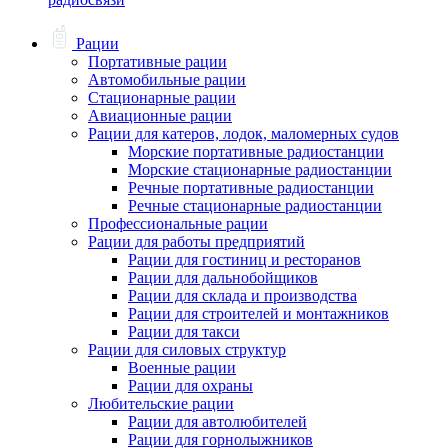
Рации
Портативные рации
Автомобильные рации
Стационарные рации
Авиационные рации
Рации для катеров, лодок, маломерных судов
Морские портативные радиостанции
Морские стационарные радиостанции
Речные портативные радиостанции
Речные стационарные радиостанции
Профессиональные рации
Рации для работы предприятий
Рации для гостиниц и ресторанов
Рации для дальнобойщиков
Рации для склада и производства
Рации для строителей и монтажников
Рации для такси
Рации для силовых структур
Военные рации
Рации для охраны
Любительские рации
Рации для автолюбителей
Рации для горнолыжников