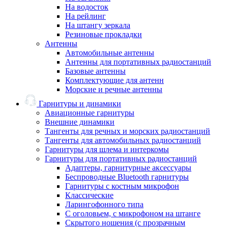
На водосток
На рейлинг
На штангу зеркала
Резиновые прокладки
Антенны
Автомобильные антенны
Антенны для портативных радиостанций
Базовые антенны
Комплектующие для антенн
Морские и речные антенны
Гарнитуры и динамики
Авиационные гарнитуры
Внешние динамики
Тангенты для речных и морских радиостанций
Тангенты для автомобильных радиостанций
Гарнитуры для шлема и интеркомы
Гарнитуры для портативных радиостанций
Адаптеры, гарнитурные аксессуары
Беспроводные Bluetooth гарнитуры
Гарнитуры с костным микрофон
Классические
Ларингофонного типа
С оголовьем, с микрофоном на штанге
Скрытого ношения (с прозрачным