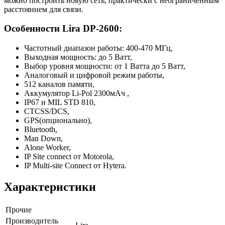
можно построить новую сеть, практически с неограниченным
расстоянием для связи.
Особенности Lira DP-2600:
Частотный диапазон работы: 400-470 МГц,
Bыходная мощность: до 5 Ватт,
Bыбор уровня мощности: от 1 Ватта до 5 Ватт,
Аналоговый и цифровой режим работы,
512 каналов памяти,
Аккумулятор Li-Pol 2300мАч ,
IP67 и MIL STD 810,
CTCSS/DCS,
GPS(опционально),
Bluetooth,
Man Down,
Alone Worker,
IP Site connect от Motorolа,
IP Multi-site Connect от Hytera.
Характеристики
Прочие
Производитель