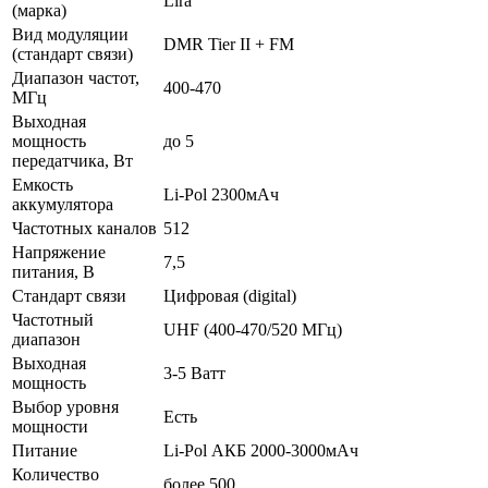
Lira
(марка)
Вид модуляции
DMR Tier II + FM
(стандарт связи)
Диапазон частот,
400-470
МГц
Выходная
мощность
до 5
передатчика, Вт
Емкость
Li-Pol 2300мАч
аккумулятора
Частотных каналов
512
Напряжение
7,5
питания, В
Стандарт связи
Цифровая (digital)
Частотный
UHF (400-470/520 МГц)
диапазон
Выходная
3-5 Ватт
мощность
Выбор уровня
Есть
мощности
Питание
Li-Pol АКБ 2000-3000мАч
Количество
более 500