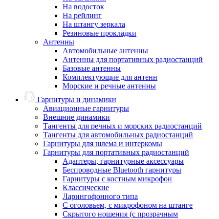
На водосток
На рейлинг
На штангу зеркала
Резиновые прокладки
Антенны
Автомобильные антенны
Антенны для портативных радиостанций
Базовые антенны
Комплектующие для антенн
Морские и речные антенны
Гарнитуры и динамики
Авиационные гарнитуры
Внешние динамики
Тангенты для речных и морских радиостанций
Тангенты для автомобильных радиостанций
Гарнитуры для шлема и интеркомы
Гарнитуры для портативных радиостанций
Адаптеры, гарнитурные аксессуары
Беспроводные Bluetooth гарнитуры
Гарнитуры с костным микрофон
Классические
Ларингофонного типа
С оголовьем, с микрофоном на штанге
Скрытого ношения (с прозрачным