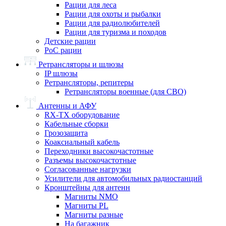
Рации для леса
Рации для охоты и рыбалки
Рации для радиолюбителей
Рации для туризма и походов
Детские рации
PoC рации
Ретрансляторы и шлюзы
IP шлюзы
Ретрансляторы, репитеры
Ретрансляторы военные (для СВО)
Антенны и АФУ
RX-TX оборудование
Кабельные сборки
Грозозащита
Коаксиальный кабель
Переходники высокочастотные
Разъемы высокочастотные
Согласованные нагрузки
Усилители для автомобильных радиостанций
Кронштейны для антенн
Магниты NMO
Магниты PL
Магниты разные
На багажник