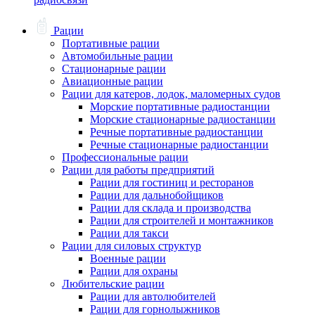
Рации
Портативные рации
Автомобильные рации
Стационарные рации
Авиационные рации
Рации для катеров, лодок, маломерных судов
Морские портативные радиостанции
Морские стационарные радиостанции
Речные портативные радиостанции
Речные стационарные радиостанции
Профессиональные рации
Рации для работы предприятий
Рации для гостиниц и ресторанов
Рации для дальнобойщиков
Рации для склада и производства
Рации для строителей и монтажников
Рации для такси
Рации для силовых структур
Военные рации
Рации для охраны
Любительские рации
Рации для автолюбителей
Рации для горнолыжников