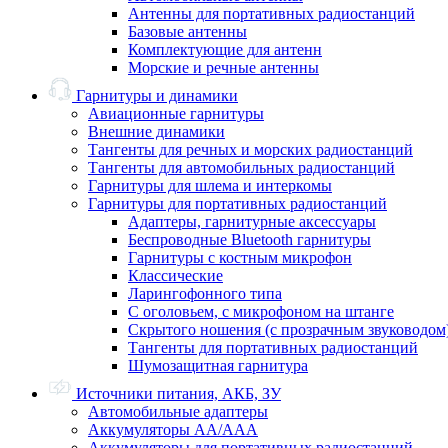
Антенны для портативных радиостанций
Базовые антенны
Комплектующие для антенн
Морские и речные антенны
Гарнитуры и динамики
Авиационные гарнитуры
Внешние динамики
Тангенты для речных и морских радиостанций
Тангенты для автомобильных радиостанций
Гарнитуры для шлема и интеркомы
Гарнитуры для портативных радиостанций
Адаптеры, гарнитурные аксессуары
Беспроводные Bluetooth гарнитуры
Гарнитуры с костным микрофон
Классические
Ларингофонного типа
С оголовьем, с микрофоном на штанге
Скрытого ношения (с прозрачным звуководом
Тангенты для портативных радиостанций
Шумозащитная гарнитура
Источники питания, АКБ, ЗУ
Автомобильные адаптеры
Аккумуляторы АА/ААА
Аккумуляторы для портативных радиостанций