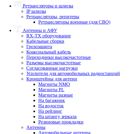
Ретрансляторы и шлюзы
IP шлюзы
Ретрансляторы, репитеры
Ретрансляторы военные (для СВО)
Антенны и АФУ
RX-TX оборудование
Кабельные сборки
Грозозащита
Коаксиальный кабель
Переходники высокочастотные
Разъемы высокочастотные
Согласованные нагрузки
Усилители для автомобильных радиостанций
Кронштейны для антенн
Магниты NMO
Магниты PL
Магниты разные
На багажник
На водосток
На рейлинг
На штангу зеркала
Резиновые прокладки
Антенны
Автомобильные антенны