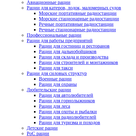
Авиационные рации
Рации для катеров, лодок, маломерных судов
Морские портативные радиостанции
Морские стационарные радиостанции
Речные портативные радиостанции
Речные стационарные радиостанции
Профессиональные рации
Рации для работы предприятий
Рации для гостиниц и ресторанов
Рации для дальнобойщиков
Рации для склада и производства
Рации для строителей и монтажников
Рации для такси
Рации для силовых структур
Военные рации
Рации для охраны
Любительские рации
Рации для автолюбителей
Рации для горнолыжников
Рации для леса
Рации для охоты и рыбалки
Рации для радиолюбителей
Рации для туризма и походов
Детские рации
PoC рации