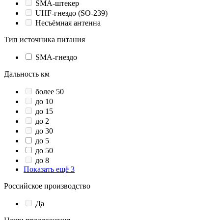
SMA-штекер
UHF-гнездо (SO-239)
Несъёмная антенна
Тип источника питания
SMA-гнездо
Дальность км
более 50
до 10
до 15
до 2
до 30
до 5
до 50
до 8
Показать ещё 3
Российское производство
Да