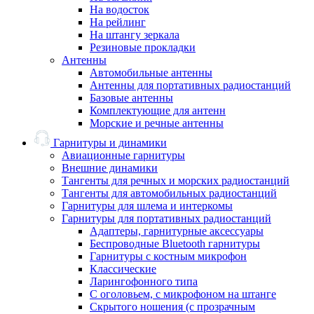
На водосток
На рейлинг
На штангу зеркала
Резиновые прокладки
Антенны
Автомобильные антенны
Антенны для портативных радиостанций
Базовые антенны
Комплектующие для антенн
Морские и речные антенны
Гарнитуры и динамики
Авиационные гарнитуры
Внешние динамики
Тангенты для речных и морских радиостанций
Тангенты для автомобильных радиостанций
Гарнитуры для шлема и интеркомы
Гарнитуры для портативных радиостанций
Адаптеры, гарнитурные аксессуары
Беспроводные Bluetooth гарнитуры
Гарнитуры с костным микрофон
Классические
Ларингофонного типа
С оголовьем, с микрофоном на штанге
Скрытого ношения (с прозрачным