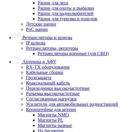
Рации для леса
Рации для охоты и рыбалки
Рации для радиолюбителей
Рации для туризма и походов
Детские рации
PoC рации
Ретрансляторы и шлюзы
IP шлюзы
Ретрансляторы, репитеры
Ретрансляторы военные (для СВО)
Антенны и АФУ
RX-TX оборудование
Кабельные сборки
Грозозащита
Коаксиальный кабель
Переходники высокочастотные
Разъемы высокочастотные
Согласованные нагрузки
Усилители для автомобильных радиостанций
Кронштейны для антенн
Магниты NMO
Магниты PL
Магниты разные
На багажник