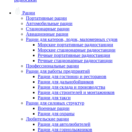
Рации
Портативные рации
Автомобильные рации
Стационарные рации
Авиационные рации
Рации для катеров, лодок, маломерных судов
Морские портативные радиостанции
Морские стационарные радиостанции
Речные портативные радиостанции
Речные стационарные радиостанции
Профессиональные рации
Рации для работы предприятий
Рации для гостиниц и ресторанов
Рации для дальнобойщиков
Рации для склада и производства
Рации для строителей и монтажников
Рации для такси
Рации для силовых структур
Военные рации
Рации для охраны
Любительские рации
Рации для автолюбителей
Рации для горнолыжников