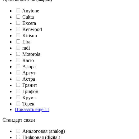
Anytone
Caltta
Excera
Kenwood
Kirisun
Lira
mdi
Motorola
Racio
Алора
Аргут
Астра
Гранит
Грифон
Круиз
Терек
Показать ещё 11
Стандарт связи
Аналоговая (analog)
Цифровая (digital)