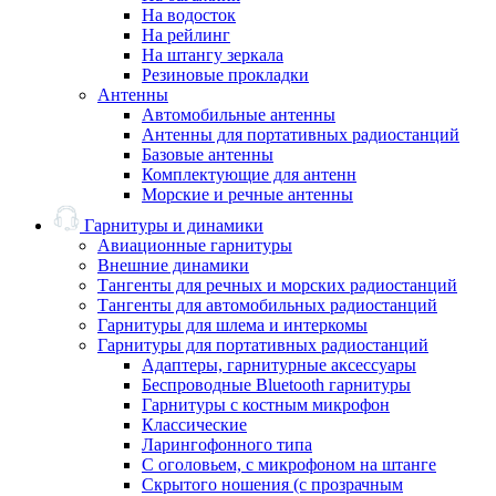
На водосток
На рейлинг
На штангу зеркала
Резиновые прокладки
Антенны
Автомобильные антенны
Антенны для портативных радиостанций
Базовые антенны
Комплектующие для антенн
Морские и речные антенны
Гарнитуры и динамики
Авиационные гарнитуры
Внешние динамики
Тангенты для речных и морских радиостанций
Тангенты для автомобильных радиостанций
Гарнитуры для шлема и интеркомы
Гарнитуры для портативных радиостанций
Адаптеры, гарнитурные аксессуары
Беспроводные Bluetooth гарнитуры
Гарнитуры с костным микрофон
Классические
Ларингофонного типа
С оголовьем, с микрофоном на штанге
Скрытого ношения (с прозрачным