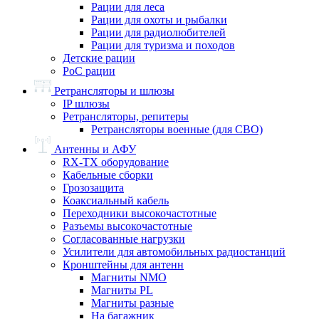
Рации для леса
Рации для охоты и рыбалки
Рации для радиолюбителей
Рации для туризма и походов
Детские рации
PoC рации
Ретрансляторы и шлюзы
IP шлюзы
Ретрансляторы, репитеры
Ретрансляторы военные (для СВО)
Антенны и АФУ
RX-TX оборудование
Кабельные сборки
Грозозащита
Коаксиальный кабель
Переходники высокочастотные
Разъемы высокочастотные
Согласованные нагрузки
Усилители для автомобильных радиостанций
Кронштейны для антенн
Магниты NMO
Магниты PL
Магниты разные
На багажник