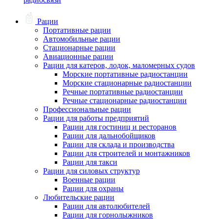
Рации
Портативные рации
Автомобильные рации
Стационарные рации
Авиационные рации
Рации для катеров, лодок, маломерных судов
Морские портативные радиостанции
Морские стационарные радиостанции
Речные портативные радиостанции
Речные стационарные радиостанции
Профессиональные рации
Рации для работы предприятий
Рации для гостиниц и ресторанов
Рации для дальнобойщиков
Рации для склада и производства
Рации для строителей и монтажников
Рации для такси
Рации для силовых структур
Военные рации
Рации для охраны
Любительские рации
Рации для автолюбителей
Рации для горнолыжников