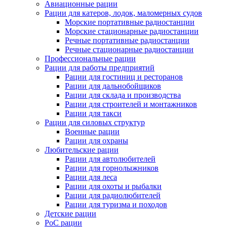
Авиационные рации
Рации для катеров, лодок, маломерных судов
Морские портативные радиостанции
Морские стационарные радиостанции
Речные портативные радиостанции
Речные стационарные радиостанции
Профессиональные рации
Рации для работы предприятий
Рации для гостиниц и ресторанов
Рации для дальнобойщиков
Рации для склада и производства
Рации для строителей и монтажников
Рации для такси
Рации для силовых структур
Военные рации
Рации для охраны
Любительские рации
Рации для автолюбителей
Рации для горнолыжников
Рации для леса
Рации для охоты и рыбалки
Рации для радиолюбителей
Рации для туризма и походов
Детские рации
PoC рации