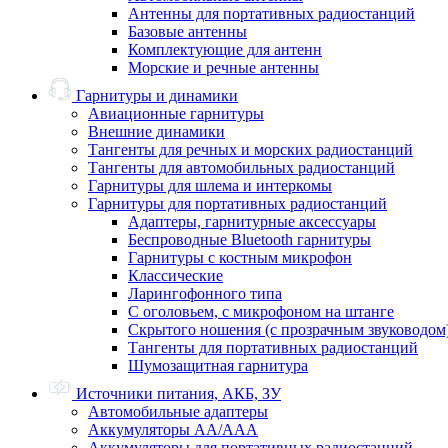
Антенны для портативных радиостанций
Базовые антенны
Комплектующие для антенн
Морские и речные антенны
Гарнитуры и динамики
Авиационные гарнитуры
Внешние динамики
Тангенты для речных и морских радиостанций
Тангенты для автомобильных радиостанций
Гарнитуры для шлема и интеркомы
Гарнитуры для портативных радиостанций
Адаптеры, гарнитурные аксессуары
Беспроводные Bluetooth гарнитуры
Гарнитуры с костным микрофон
Классические
Ларингофонного типа
С оголовьем, с микрофоном на штанге
Скрытого ношения (с прозрачным звуководом
Тангенты для портативных радиостанций
Шумозащитная гарнитура
Источники питания, АКБ, ЗУ
Автомобильные адаптеры
Аккумуляторы АА/ААА
Аккумуляторы для портативных радиостанций