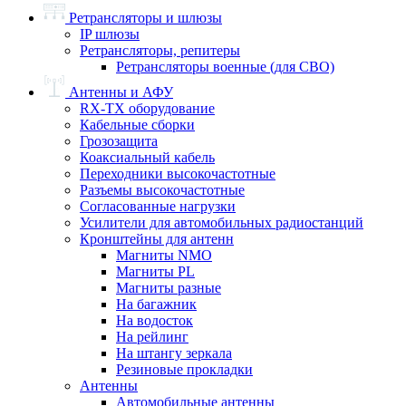
Ретрансляторы и шлюзы
IP шлюзы
Ретрансляторы, репитеры
Ретрансляторы военные (для СВО)
Антенны и АФУ
RX-TX оборудование
Кабельные сборки
Грозозащита
Коаксиальный кабель
Переходники высокочастотные
Разъемы высокочастотные
Согласованные нагрузки
Усилители для автомобильных радиостанций
Кронштейны для антенн
Магниты NMO
Магниты PL
Магниты разные
На багажник
На водосток
На рейлинг
На штангу зеркала
Резиновые прокладки
Антенны
Автомобильные антенны