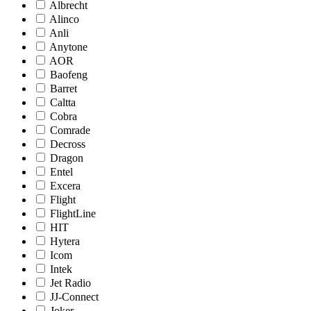
Albrecht
Alinco
Anli
Anytone
AOR
Baofeng
Barret
Caltta
Cobra
Comrade
Decross
Dragon
Entel
Excera
Flight
FlightLine
HIT
Hytera
Icom
Intek
Jet Radio
JJ-Connect
Joker