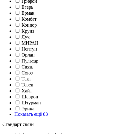
Грифон
Егерь
Ермак
Комбат
Кондор
Круиз
Луч
МИРАН
Нептун
Орлан
Пульсар
Связь
Союз
Такт
Терек
Хайт
Шеврон
Штурман
Эрика
Показать ещё 83
Стандарт связи