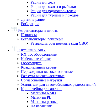
Рации для леса
Рации для охоты и рыбалки
Рации для радиолюбителей
Рации для туризма и походов
Детские рации
PoC рации
Ретрансляторы и шлюзы
IP шлюзы
Ретрансляторы, репитеры
Ретрансляторы военные (для СВО)
Антенны и АФУ
RX-TX оборудование
Кабельные сборки
Грозозащита
Коаксиальный кабель
Переходники высокочастотные
Разъемы высокочастотные
Согласованные нагрузки
Усилители для автомобильных радиостанций
Кронштейны для антенн
Магниты NMO
Магниты PL
Магниты разные
На багажник