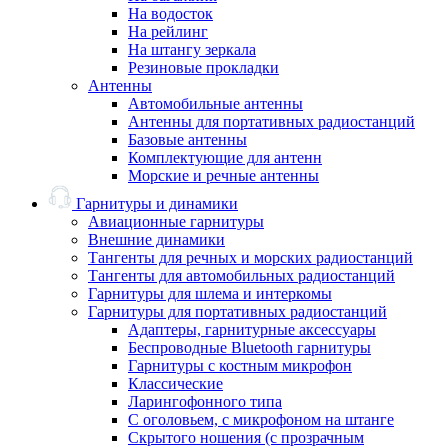
На водосток
На рейлинг
На штангу зеркала
Резиновые прокладки
Антенны
Автомобильные антенны
Антенны для портативных радиостанций
Базовые антенны
Комплектующие для антенн
Морские и речные антенны
Гарнитуры и динамики
Авиационные гарнитуры
Внешние динамики
Тангенты для речных и морских радиостанций
Тангенты для автомобильных радиостанций
Гарнитуры для шлема и интеркомы
Гарнитуры для портативных радиостанций
Адаптеры, гарнитурные аксессуары
Беспроводные Bluetooth гарнитуры
Гарнитуры с костным микрофон
Классические
Ларингофонного типа
С оголовьем, с микрофоном на штанге
Скрытого ношения (с прозрачным