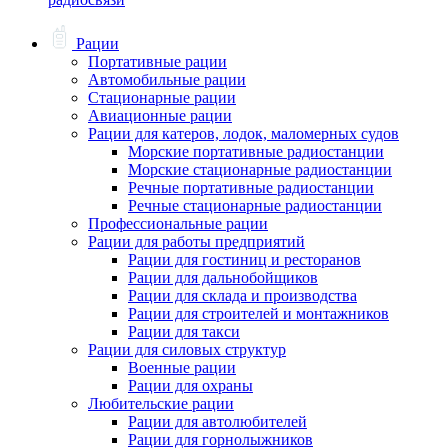
Рации
Портативные рации
Автомобильные рации
Стационарные рации
Авиационные рации
Рации для катеров, лодок, маломерных судов
Морские портативные радиостанции
Морские стационарные радиостанции
Речные портативные радиостанции
Речные стационарные радиостанции
Профессиональные рации
Рации для работы предприятий
Рации для гостиниц и ресторанов
Рации для дальнобойщиков
Рации для склада и производства
Рации для строителей и монтажников
Рации для такси
Рации для силовых структур
Военные рации
Рации для охраны
Любительские рации
Рации для автолюбителей
Рации для горнолыжников