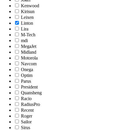
Kenwood
Kirisun
Leixen
Linton
Lira
M-Tech
mdi
MegaJet
Midland
Motorola
Navcom
Onega
Optim
Parus
President
Quansheng
Racio
RadiusPro
Recent
Roger
Sailor
Sirus