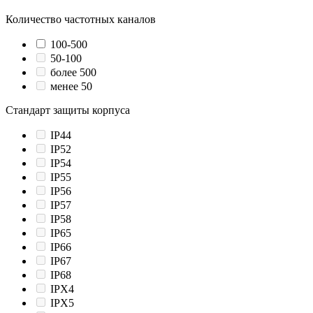
Количество частотных каналов
100-500
50-100
более 500
менее 50
Стандарт защиты корпуса
IP44
IP52
IP54
IP55
IP56
IP57
IP58
IP65
IP66
IP67
IP68
IPX4
IPX5