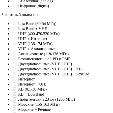
Аналоговая (analog)
Цифровая (digital)
Частотный диапазон
LowBand (30-54 МГц)
LowBand + VHF
UHF (400-470/520 МГц)
UHF + Интернет
VHF (136-174 МГц)
VHF + Авиационные
Авиационные (118-136 МГц)
Безлицензионные LPD и PMR
Двухдиапазонные (VHF+UHF)
Двухдиапазонные (VHF+UHF) + КВ
Двухдиапазонные (VHF+UHF) + Речные
Интернет
Интернет + UHF
КВ (0,1-30 МГц)
КВ + LowBand
Любительский 23 см (1200 МГц)
Морские (156-163 МГц)
Морские + Речные