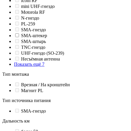
Icom RF
mini UHF-гнездо
Motorola RF
N-гнездо
PL-259
SMA-гнездо
SMA-штекер
SMA-штырь
TNC-гнездо
UHF-гнездо (SO-239)
Несъёмная антенна
Показать ещё 7
Тип монтажа
Врезная / На кронштейн
Магнит PL
Тип источника питания
SMA-гнездо
Дальность км