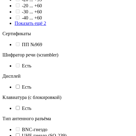
-20 ... +60
-30 ... +60
-40 ... +60
Показать ещё 2
Сертификаты
ПП №969
Шифратор речи (scrambler)
Есть
Дисплей
Есть
Клавиатура (с блокировкой)
Есть
Тип антенного разъёма
BNC-гнездо
UHF-гнездо (SO-239)