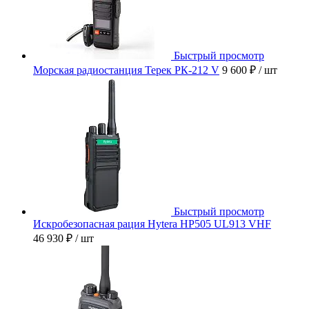
Быстрый просмотр
Морская радиостанция Терек РК-212 V
9 600 ₽
/ шт
Быстрый просмотр
Искробезопасная рация Hytera HP505 UL913 VHF
46 930 ₽
/ шт