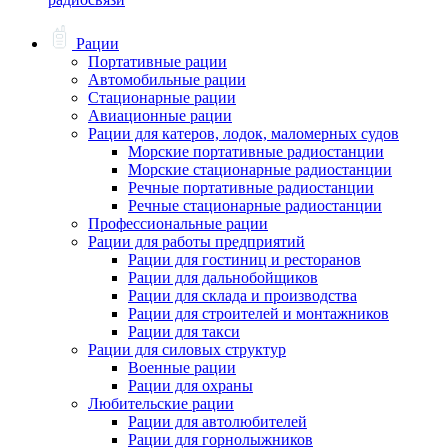
Рации
Портативные рации
Автомобильные рации
Стационарные рации
Авиационные рации
Рации для катеров, лодок, маломерных судов
Морские портативные радиостанции
Морские стационарные радиостанции
Речные портативные радиостанции
Речные стационарные радиостанции
Профессиональные рации
Рации для работы предприятий
Рации для гостиниц и ресторанов
Рации для дальнобойщиков
Рации для склада и производства
Рации для строителей и монтажников
Рации для такси
Рации для силовых структур
Военные рации
Рации для охраны
Любительские рации
Рации для автолюбителей
Рации для горнолыжников