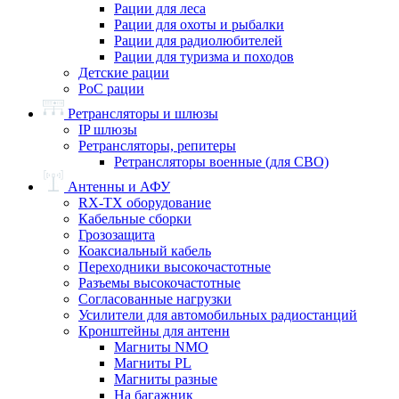
Рации для леса
Рации для охоты и рыбалки
Рации для радиолюбителей
Рации для туризма и походов
Детские рации
PoC рации
Ретрансляторы и шлюзы
IP шлюзы
Ретрансляторы, репитеры
Ретрансляторы военные (для СВО)
Антенны и АФУ
RX-TX оборудование
Кабельные сборки
Грозозащита
Коаксиальный кабель
Переходники высокочастотные
Разъемы высокочастотные
Согласованные нагрузки
Усилители для автомобильных радиостанций
Кронштейны для антенн
Магниты NMO
Магниты PL
Магниты разные
На багажник