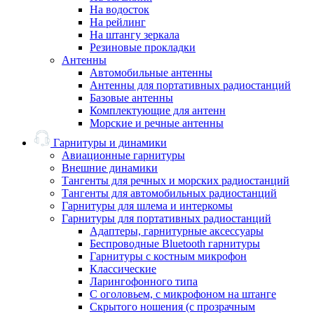
На водосток
На рейлинг
На штангу зеркала
Резиновые прокладки
Антенны
Автомобильные антенны
Антенны для портативных радиостанций
Базовые антенны
Комплектующие для антенн
Морские и речные антенны
Гарнитуры и динамики
Авиационные гарнитуры
Внешние динамики
Тангенты для речных и морских радиостанций
Тангенты для автомобильных радиостанций
Гарнитуры для шлема и интеркомы
Гарнитуры для портативных радиостанций
Адаптеры, гарнитурные аксессуары
Беспроводные Bluetooth гарнитуры
Гарнитуры с костным микрофон
Классические
Ларингофонного типа
С оголовьем, с микрофоном на штанге
Скрытого ношения (с прозрачным