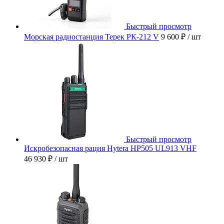
Быстрый просмотр
Морская радиостанция Терек РК-212 V
9 600 ₽
/ шт
Быстрый просмотр
Искробезопасная рация Hytera HP505 UL913 VHF
46 930 ₽
/ шт