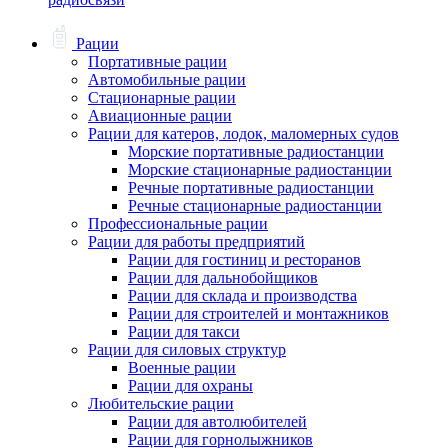
Рации
Портативные рации
Автомобильные рации
Стационарные рации
Авиационные рации
Рации для катеров, лодок, маломерных судов
Морские портативные радиостанции
Морские стационарные радиостанции
Речные портативные радиостанции
Речные стационарные радиостанции
Профессиональные рации
Рации для работы предприятий
Рации для гостиниц и ресторанов
Рации для дальнобойщиков
Рации для склада и производства
Рации для строителей и монтажников
Рации для такси
Рации для силовых структур
Военные рации
Рации для охраны
Любительские рации
Рации для автолюбителей
Рации для горнолыжников