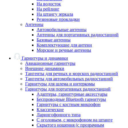
На водосток
На рейлинг
На штангу зеркала
Резиновые прокладки
Антенны
Автомобильные антенны
Антенны для портативных радиостанций
Базовые антенны
Комплектующие для антенн
Морские и речные антенны
Гарнитуры и динамики
Авиационные гарнитуры
Внешние динамики
Тангенты для речных и морских радиостанций
Тангенты для автомобильных радиостанций
Гарнитуры для шлема и интеркомы
Гарнитуры для портативных радиостанций
Адаптеры, гарнитурные аксессуары
Беспроводные Bluetooth гарнитуры
Гарнитуры с костным микрофон
Классические
Ларингофонного типа
С оголовьем, с микрофоном на штанге
Скрытого ношения (с прозрачным