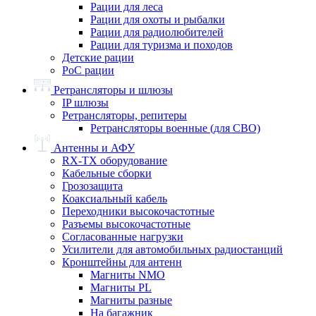
Рации для леса
Рации для охоты и рыбалки
Рации для радиолюбителей
Рации для туризма и походов
Детские рации
PoC рации
Ретрансляторы и шлюзы
IP шлюзы
Ретрансляторы, репитеры
Ретрансляторы военные (для СВО)
Антенны и АФУ
RX-TX оборудование
Кабельные сборки
Грозозащита
Коаксиальный кабель
Переходники высокочастотные
Разъемы высокочастотные
Согласованные нагрузки
Усилители для автомобильных радиостанций
Кронштейны для антенн
Магниты NMO
Магниты PL
Магниты разные
На багажник