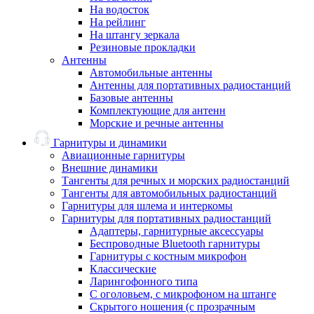
На водосток
На рейлинг
На штангу зеркала
Резиновые прокладки
Антенны
Автомобильные антенны
Антенны для портативных радиостанций
Базовые антенны
Комплектующие для антенн
Морские и речные антенны
Гарнитуры и динамики
Авиационные гарнитуры
Внешние динамики
Тангенты для речных и морских радиостанций
Тангенты для автомобильных радиостанций
Гарнитуры для шлема и интеркомы
Гарнитуры для портативных радиостанций
Адаптеры, гарнитурные аксессуары
Беспроводные Bluetooth гарнитуры
Гарнитуры с костным микрофон
Классические
Ларингофонного типа
С оголовьем, с микрофоном на штанге
Скрытого ношения (с прозрачным