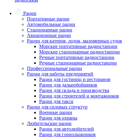
Рации
Портативные рации
Автомобильные рации
Стационарные рации
Авиационные рации
Рации для катеров, лодок, маломерных судов
Морские портативные радиостанции
Морские стационарные радиостанции
Речные портативные радиостанции
Речные стационарные радиостанции
Профессиональные рации
Рации для работы предприятий
Рации для гостиниц и ресторанов
Рации для дальнобойщиков
Рации для склада и производства
Рации для строителей и монтажников
Рации для такси
Рации для силовых структур
Военные рации
Рации для охраны
Любительские рации
Рации для автолюбителей
Рации для горнолыжников