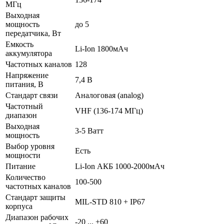
МГц
Выходная
мощность
до 5
передатчика, Вт
Емкость
Li-Ion 1800мАч
аккумулятора
Частотных каналов
128
Напряжение
7,4 В
питания, В
Стандарт связи
Аналоговая (analog)
Частотный
VHF (136-174 МГц)
диапазон
Выходная
3-5 Ватт
мощность
Выбор уровня
Есть
мощности
Питание
Li-Ion АКБ 1000-2000мАч
Количество
100-500
частотных каналов
Стандарт защиты
MIL-STD 810 + IP67
корпуса
Диапазон рабочих
-20 ... +60