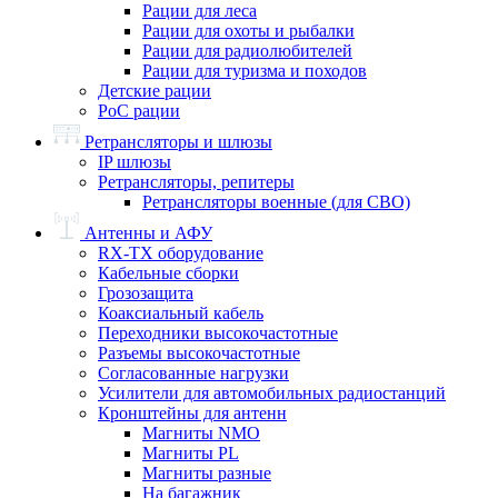
Рации для леса
Рации для охоты и рыбалки
Рации для радиолюбителей
Рации для туризма и походов
Детские рации
PoC рации
Ретрансляторы и шлюзы
IP шлюзы
Ретрансляторы, репитеры
Ретрансляторы военные (для СВО)
Антенны и АФУ
RX-TX оборудование
Кабельные сборки
Грозозащита
Коаксиальный кабель
Переходники высокочастотные
Разъемы высокочастотные
Согласованные нагрузки
Усилители для автомобильных радиостанций
Кронштейны для антенн
Магниты NMO
Магниты PL
Магниты разные
На багажник