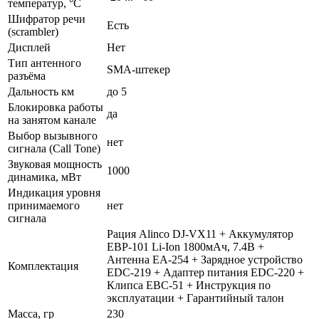
температур, °С
Шифратор речи
Есть
(scrambler)
Дисплей
Нет
Тип антенного
SMA-штекер
разъёма
Дальность км
до 5
Блокировка работы
да
на занятом канале
Выбор вызывного
нет
сигнала (Call Tone)
Звуковая мощность
1000
динамика, мВт
Индикация уровня
принимаемого
нет
сигнала
Рация Alinco DJ-VX11 + Аккумулятор
EBP-101 Li-Ion 1800мАч, 7.4В +
Антенна EA-254 + Зарядное устройство
Комплектация
EDC-219 + Адаптер питания EDC-220 +
Клипса EBC-51 + Инструкция по
эксплуатации + Гарантийный талон
Масса, гр
230