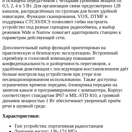
и оснащена передатчиком с четырьмя уровнями мощности:
0,5, 2, 4 и 5 Вт. Для организации связи предусмотрено 128
каналов, распределённых по группам для более удобной
навигации. Функции сканирования, VOX, DTMF и
поддержка CTCSS/DCS позволяют гибко настроить
устройство под разные сценарии радиообмена, а выбор
режимов Wide и Narrow помогает адаптировать станцию к
параметрам действующей сети.
Дополнительный набор функций ориентирован на
практическую и безопасную эксплуатацию. Встроенный
скремблер и голосовой компандер повышают
конфиденциальность и разборчивость переговоров, а
удалённая деактивация с последующим восстановлением даёт
больше контроля над устройством при утере или
несанкционированном использовании. Также доступны
ограничение времени передачи, блокировка передачи на
занятом канале и программирование с компьютера. Корпус
соответствует стандартам IP67 и MIL-STD 810, а громкий
динамик мощностью 1 Вт обеспечивает уверенный приём
речи в шумной среде.
Характеристики:
Тип устройства: портативная радиостанция
Диапазон частот: 136–174 МГц