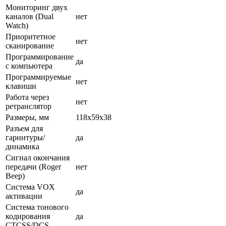
Мониторинг двух
каналов (Dual
нет
Watch)
Приоритетное
нет
сканирование
Программирование
да
с компьютера
Программируемые
нет
клавиши
Работа через
нет
ретранслятор
Размеры, мм
118х59х38
Разъем для
гарнитуры/
да
динамика
Сигнал окончания
передачи (Roger
нет
Beep)
Система VOX
да
активации
Система тонового
кодирования
да
CTCSS/DCS