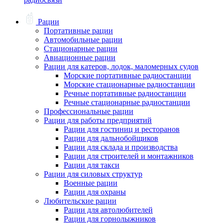
Рации
Портативные рации
Автомобильные рации
Стационарные рации
Авиационные рации
Рации для катеров, лодок, маломерных судов
Морские портативные радиостанции
Морские стационарные радиостанции
Речные портативные радиостанции
Речные стационарные радиостанции
Профессиональные рации
Рации для работы предприятий
Рации для гостиниц и ресторанов
Рации для дальнобойщиков
Рации для склада и производства
Рации для строителей и монтажников
Рации для такси
Рации для силовых структур
Военные рации
Рации для охраны
Любительские рации
Рации для автолюбителей
Рации для горнолыжников