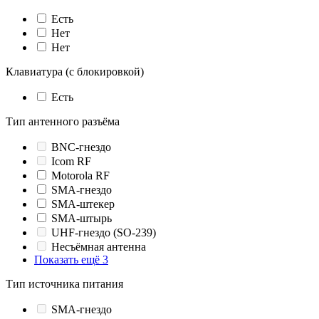
Есть
Нет
Нет
Клавиатура (с блокировкой)
Есть
Тип антенного разъёма
BNC-гнездо
Icom RF
Motorola RF
SMA-гнездо
SMA-штекер
SMA-штырь
UHF-гнездо (SO-239)
Несъёмная антенна
Показать ещё 3
Тип источника питания
SMA-гнездо