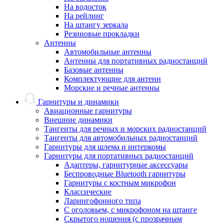
На водосток
На рейлинг
На штангу зеркала
Резиновые прокладки
Антенны
Автомобильные антенны
Антенны для портативных радиостанций
Базовые антенны
Комплектующие для антенн
Морские и речные антенны
Гарнитуры и динамики
Авиационные гарнитуры
Внешние динамики
Тангенты для речных и морских радиостанций
Тангенты для автомобильных радиостанций
Гарнитуры для шлема и интеркомы
Гарнитуры для портативных радиостанций
Адаптеры, гарнитурные аксессуары
Беспроводные Bluetooth гарнитуры
Гарнитуры с костным микрофон
Классические
Ларингофонного типа
С оголовьем, с микрофоном на штанге
Скрытого ношения (с прозрачным