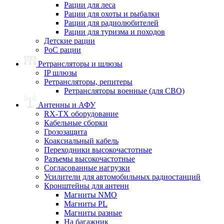
Рации для леса
Рации для охоты и рыбалки
Рации для радиолюбителей
Рации для туризма и походов
Детские рации
PoC рации
Ретрансляторы и шлюзы
IP шлюзы
Ретрансляторы, репитеры
Ретрансляторы военные (для СВО)
Антенны и АФУ
RX-TX оборудование
Кабельные сборки
Грозозащита
Коаксиальный кабель
Переходники высокочастотные
Разъемы высокочастотные
Согласованные нагрузки
Усилители для автомобильных радиостанций
Кронштейны для антенн
Магниты NMO
Магниты PL
Магниты разные
На багажник