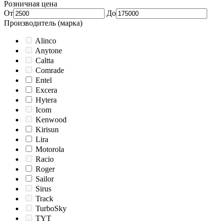
Розничная цена
От
До
Производитель (марка)
Alinco
Anytone
Caltta
Comrade
Entel
Excera
Hytera
Icom
Kenwood
Kirisun
Lira
Motorola
Racio
Roger
Sailor
Sirus
Track
TurboSky
TYT