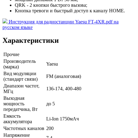
QRK - 2 кнопки быстрого вызова;
Кнопка тревоги и быстрый доступ к каналу HOME.
Инструкция для радиостанции Yaesu FT-4XR.pdf на
русском языке
Характеристики
Прочие
Производитель
Yaesu
(марка)
Вид модуляции
FM (аналоговая)
(стандарт связи)
Диапазон частот,
136-174, 400-480
МГц
Выходная
мощность
до 5
передатчика, Вт
Емкость
Li-Ion 1750мАч
аккумулятора
Частотных каналов
200
Напряжение
7,4