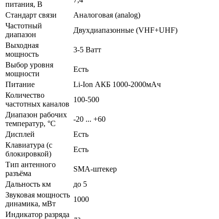
питания, В
Стандарт связи
Аналоговая (analog)
Частотный
Двухдиапазонные (VHF+UHF)
диапазон
Выходная
3-5 Ватт
мощность
Выбор уровня
Есть
мощности
Питание
Li-Ion АКБ 1000-2000мАч
Количество
100-500
частотных каналов
Диапазон рабочих
-20 ... +60
температур, °С
Дисплей
Есть
Клавиатура (с
Есть
блокировкой)
Тип антенного
SMA-штекер
разъёма
Дальность км
до 5
Звуковая мощность
1000
динамика, мВт
Индикатор разряда
да