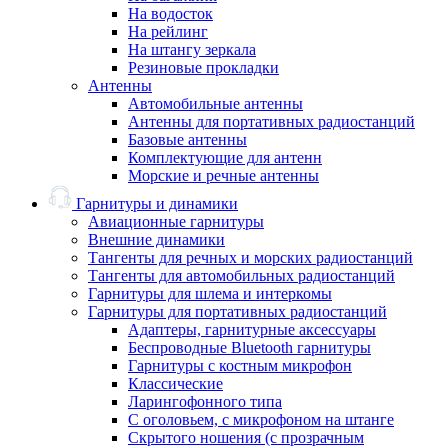
На водосток
На рейлинг
На штангу зеркала
Резиновые прокладки
Антенны
Автомобильные антенны
Антенны для портативных радиостанций
Базовые антенны
Комплектующие для антенн
Морские и речные антенны
Гарнитуры и динамики
Авиационные гарнитуры
Внешние динамики
Тангенты для речных и морских радиостанций
Тангенты для автомобильных радиостанций
Гарнитуры для шлема и интеркомы
Гарнитуры для портативных радиостанций
Адаптеры, гарнитурные аксессуары
Беспроводные Bluetooth гарнитуры
Гарнитуры с костным микрофон
Классические
Ларингофонного типа
С оголовьем, с микрофоном на штанге
Скрытого ношения (с прозрачным