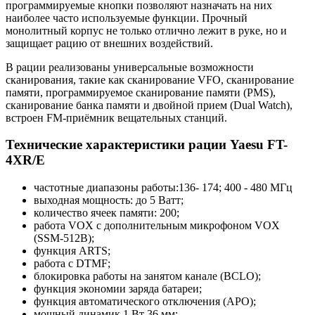
программируемые кнопки позволяют назначать на них
наиболее часто используемые функции. Прочный
монолитный корпус не только отлично лежит в руке, но и
защищает рацию от внешних воздействий.
В рации реализованы универсальные возможности
сканирования, такие как сканирование VFO, сканирование
памяти, программируемое сканирование памяти (PMS),
сканирование банка памяти и двойной прием (Dual Watch),
встроен FM-приёмник вещательных станций.
Технические характеристики рации Yaesu FT-
4XR/E
частотные диапазоны работы:136- 174; 400 - 480 МГц
выходная мощность: до 5 Ватт;
количество ячеек памяти: 200;
работа VOX с дополнительным микрофоном VOX
(SSM-512B);
функция ARTS;
работа с DTMF;
блокировка работы на занятом канале (BCLO);
функция экономии заряда батареи;
функция автоматического отключения (APO);
мощный динамик 1 Вт 36 мм;