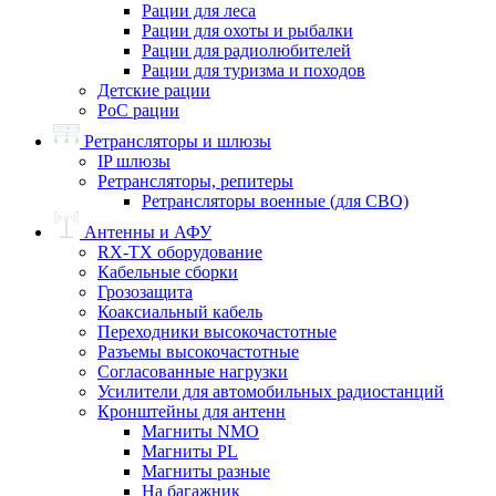
Рации для леса
Рации для охоты и рыбалки
Рации для радиолюбителей
Рации для туризма и походов
Детские рации
PoC рации
Ретрансляторы и шлюзы
IP шлюзы
Ретрансляторы, репитеры
Ретрансляторы военные (для СВО)
Антенны и АФУ
RX-TX оборудование
Кабельные сборки
Грозозащита
Коаксиальный кабель
Переходники высокочастотные
Разъемы высокочастотные
Согласованные нагрузки
Усилители для автомобильных радиостанций
Кронштейны для антенн
Магниты NMO
Магниты PL
Магниты разные
На багажник