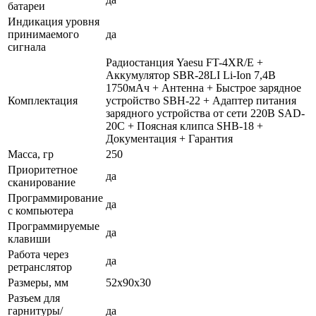
батареи
Индикация уровня
принимаемого
да
сигнала
Радиостанция Yaesu FT-4XR/E +
Аккумулятор SBR-28LI Li-Ion 7,4В
1750мАч + Антенна + Быстрое зарядное
Комплектация
устройство SBH-22 + Адаптер питания
зарядного устройства от сети 220В SAD-
20C + Поясная клипса SHB-18 +
Документация + Гарантия
Масса, гр
250
Приоритетное
да
сканирование
Программирование
да
с компьютера
Программируемые
да
клавиши
Работа через
да
ретранслятор
Размеры, мм
52x90x30
Разъем для
гарнитуры/
да