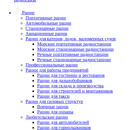
Рации
Портативные рации
Автомобильные рации
Стационарные рации
Авиационные рации
Рации для катеров, лодок, маломерных судов
Морские портативные радиостанции
Морские стационарные радиостанции
Речные портативные радиостанции
Речные стационарные радиостанции
Профессиональные рации
Рации для работы предприятий
Рации для гостиниц и ресторанов
Рации для дальнобойщиков
Рации для склада и производства
Рации для строителей и монтажников
Рации для такси
Рации для силовых структур
Военные рации
Рации для охраны
Любительские рации
Рации для автолюбителей
Рации для горнолыжников