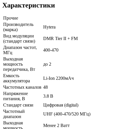
Характеристики
Прочие
Производитель
Hytera
(марка)
Вид модуляции
DMR Tier II + FM
(стандарт связи)
Диапазон частот,
400-470
МГц
Выходная
мощность
до 2
передатчика, Вт
Емкость
Li-Ion 2200мАч
аккумулятора
Частотных каналов
48
Напряжение
3.8 В
питания, В
Стандарт связи
Цифровая (digital)
Частотный
UHF (400-470/520 МГц)
диапазон
Выходная
Менее 2 Ватт
мощность