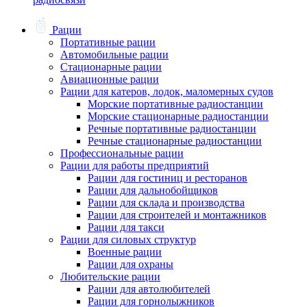
Рации
Портативные рации
Автомобильные рации
Стационарные рации
Авиационные рации
Рации для катеров, лодок, маломерных судов
Морские портативные радиостанции
Морские стационарные радиостанции
Речные портативные радиостанции
Речные стационарные радиостанции
Профессиональные рации
Рации для работы предприятий
Рации для гостиниц и ресторанов
Рации для дальнобойщиков
Рации для склада и производства
Рации для строителей и монтажников
Рации для такси
Рации для силовых структур
Военные рации
Рации для охраны
Любительские рации
Рации для автолюбителей
Рации для горнолыжников