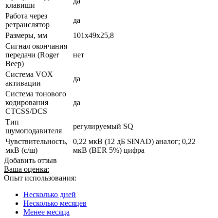
да
клавиши
Работа через
да
ретранслятор
Размеры, мм
101х49х25,8
Сигнал окончания
передачи (Roger
нет
Beep)
Система VOX
да
активации
Система тонового
кодирования
да
CTCSS/DCS
Тип
регулируемый SQ
шумоподавителя
Чувствительность,
0,22 мкВ (12 дБ SINAD) аналог; 0,22
мкВ (с/ш)
мкВ (BER 5%) цифра
Добавить отзыв
Ваша оценка:
Опыт использования:
Несколько дней
Несколько месяцев
Менее месяца