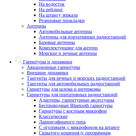
На водосток
На рейлинг
На штангу зеркала
Резиновые прокладки
Антенны
Автомобильные антенны
Антенны для портативных радиостанций
Базовые антенны
Комплектующие для антенн
Морские и речные антенны
Гарнитуры и динамики
Авиационные гарнитуры
Внешние динамики
Тангенты для речных и морских радиостанций
Тангенты для автомобильных радиостанций
Гарнитуры для шлема и интеркомы
Гарнитуры для портативных радиостанций
Адаптеры, гарнитурные аксессуары
Беспроводные Bluetooth гарнитуры
Гарнитуры с костным микрофон
Классические
Ларингофонного типа
С оголовьем, с микрофоном на штанге
Скрытого ношения (с прозрачным