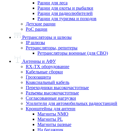
Рации для леса
Рации для охоты и рыбалки
Рации для радиолюбителей
Рации для туризма и походов
Детские рации
PoC рации
Ретрансляторы и шлюзы
IP шлюзы
Ретрансляторы, репитеры
Ретрансляторы военные (для СВО)
Антенны и АФУ
RX-TX оборудование
Кабельные сборки
Грозозащита
Коаксиальный кабель
Переходники высокочастотные
Разъемы высокочастотные
Согласованные нагрузки
Усилители для автомобильных радиостанций
Кронштейны для антенн
Магниты NMO
Магниты PL
Магниты разные
На багажник