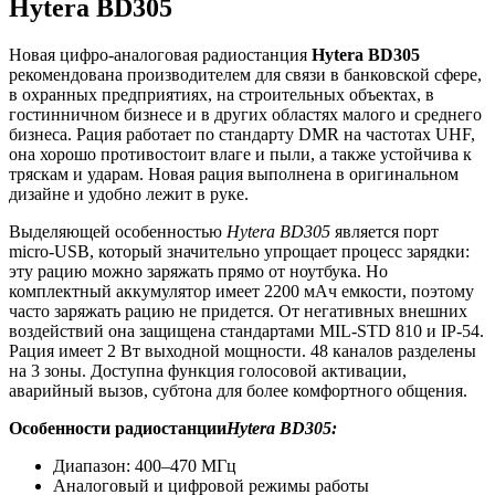
Hytera BD305
Новая цифро-аналоговая радиостанция
Hytera BD305
рекомендована производителем для связи в банковской сфере,
в охранных предприятиях, на строительных объектах, в
гостинничном бизнесе и в других областях малого и среднего
бизнеса. Рация работает по стандарту DMR на частотах UHF,
она хорошо противостоит влаге и пыли, а также устойчива к
тряскам и ударам. Новая рация выполнена в оригинальном
дизайне и удобно лежит в руке.
Выделяющей особенностью
Hytera BD305
является порт
micro-USB, который значительно упрощает процесс зарядки:
эту рацию можно заряжать прямо от ноутбука. Но
комплектный аккумулятор имеет 2200 мАч емкости, поэтому
часто заряжать рацию не придется. От негативных внешних
воздействий она защищена стандартами MIL-STD 810 и IP-54.
Рация имеет 2 Вт выходной мощности. 48 каналов разделены
на 3 зоны. Доступна функция голосовой активации,
аварийный вызов, субтона для более комфортного общения.
Особенности радиостанции
Hytera BD305:
Диапазон: 400–470 МГц
Аналоговый и цифровой режимы работы