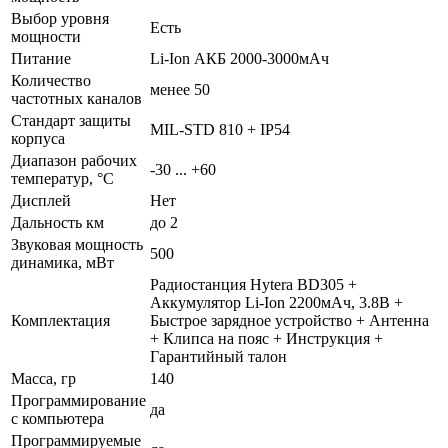
Выбор уровня
Есть
мощности
Питание
Li-Ion АКБ 2000-3000мАч
Количество
менее 50
частотных каналов
Стандарт защиты
MIL-STD 810 + IP54
корпуса
Диапазон рабочих
-30 ... +60
температур, °С
Дисплей
Нет
Дальность км
до 2
Звуковая мощность
500
динамика, мВт
Радиостанция Hytera BD305 +
Аккумулятор Li-Ion 2200мАч, 3.8В +
Комплектация
Быстрое зарядное устройство + Антенна
+ Клипса на пояс + Инструкция +
Гарантийный талон
Масса, гр
140
Программирование
да
с компьютера
Программируемые