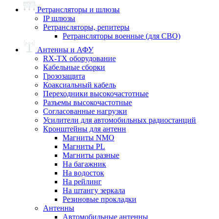
Ретрансляторы и шлюзы
IP шлюзы
Ретрансляторы, репитеры
Ретрансляторы военные (для СВО)
Антенны и АФУ
RX-TX оборудование
Кабельные сборки
Грозозащита
Коаксиальный кабель
Переходники высокочастотные
Разъемы высокочастотные
Согласованные нагрузки
Усилители для автомобильных радиостанций
Кронштейны для антенн
Магниты NMO
Магниты PL
Магниты разные
На багажник
На водосток
На рейлинг
На штангу зеркала
Резиновые прокладки
Антенны
Автомобильные антенны