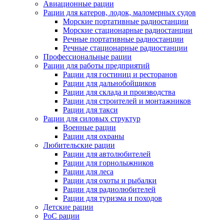
Авиационные рации
Рации для катеров, лодок, маломерных судов
Морские портативные радиостанции
Морские стационарные радиостанции
Речные портативные радиостанции
Речные стационарные радиостанции
Профессиональные рации
Рации для работы предприятий
Рации для гостиниц и ресторанов
Рации для дальнобойщиков
Рации для склада и производства
Рации для строителей и монтажников
Рации для такси
Рации для силовых структур
Военные рации
Рации для охраны
Любительские рации
Рации для автолюбителей
Рации для горнолыжников
Рации для леса
Рации для охоты и рыбалки
Рации для радиолюбителей
Рации для туризма и походов
Детские рации
PoC рации