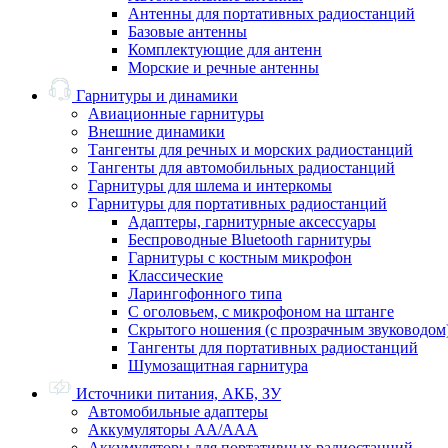
Антенны для портативных радиостанций
Базовые антенны
Комплектующие для антенн
Морские и речные антенны
Гарнитуры и динамики
Авиационные гарнитуры
Внешние динамики
Тангенты для речных и морских радиостанций
Тангенты для автомобильных радиостанций
Гарнитуры для шлема и интеркомы
Гарнитуры для портативных радиостанций
Адаптеры, гарнитурные аксессуары
Беспроводные Bluetooth гарнитуры
Гарнитуры с костным микрофон
Классические
Ларингофонного типа
С оголовьем, с микрофоном на штанге
Скрытого ношения (с прозрачным звуководом
Тангенты для портативных радиостанций
Шумозащитная гарнитура
Источники питания, АКБ, ЗУ
Автомобильные адаптеры
Аккумуляторы АА/ААА
Аккумуляторы для портативных радиостанций