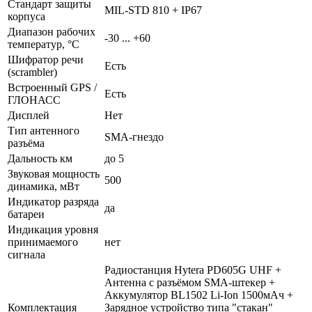
Стандарт защиты
MIL-STD 810 + IP67
корпуса
Диапазон рабочих
-30 ... +60
температур, °С
Шифратор речи
Есть
(scrambler)
Встроенный GPS /
Есть
ГЛОНАСС
Дисплей
Нет
Тип антенного
SMA-гнездо
разъёма
Дальность км
до 5
Звуковая мощность
500
динамика, мВт
Индикатор разряда
да
батареи
Индикация уровня
принимаемого
нет
сигнала
Радиостанция Hytera PD605G UHF +
Антенна с разъёмом SMA-штекер +
Аккумулятор BL1502 Li-Ion 1500мАч +
Комплектация
Зарядное устройство типа "стакан"