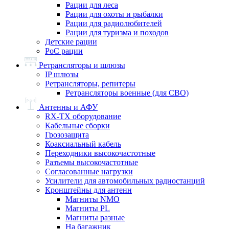
Рации для леса
Рации для охоты и рыбалки
Рации для радиолюбителей
Рации для туризма и походов
Детские рации
PoC рации
Ретрансляторы и шлюзы
IP шлюзы
Ретрансляторы, репитеры
Ретрансляторы военные (для СВО)
Антенны и АФУ
RX-TX оборудование
Кабельные сборки
Грозозащита
Коаксиальный кабель
Переходники высокочастотные
Разъемы высокочастотные
Согласованные нагрузки
Усилители для автомобильных радиостанций
Кронштейны для антенн
Магниты NMO
Магниты PL
Магниты разные
На багажник