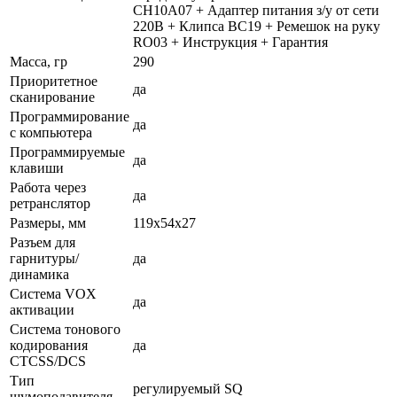
CH10A07 + Адаптер питания з/у от сети
220В + Клипса BC19 + Ремешок на руку
RO03 + Инструкция + Гарантия
Масса, гр
290
Приоритетное
да
сканирование
Программирование
да
с компьютера
Программируемые
да
клавиши
Работа через
да
ретранслятор
Размеры, мм
119x54x27
Разъем для
гарнитуры/
да
динамика
Система VOX
да
активации
Система тонового
кодирования
да
CTCSS/DCS
Тип
регулируемый SQ
шумоподавителя