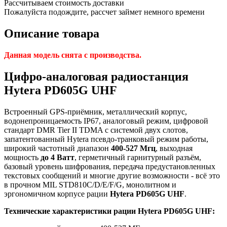
Рассчитываем стоимость доставки
Пожалуйста подождите, рассчет займет немного времени
Описание товара
Данная модель снята с производства.
Цифро-аналоговая радиостанция
Hytera PD605G UHF
Встроенный GPS-приёмник, металлический корпус,
водонепроницаемость IP67, аналоговый режим, цифровой
стандарт DMR Tier II TDMA с системой двух слотов,
запатентованный Hytera псевдо-транковый режим работы,
широкий частотный диапазон
400-527 Мгц
, выходная
мощность
до 4 Ватт
, герметичный гарнитурный разъём,
базовый уровень шифрования, передача предустановленных
текстовых сообщений и многие другие возможности - всё это
в прочном MIL STD810C/D/E/F/G, монолитном и
эргономичном корпусе рации
Hytera PD605G UHF
.
Технические характеристики рации Hytera PD605G UHF: