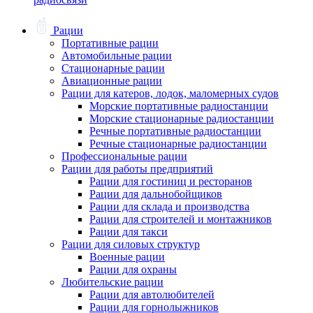
Рации
Портативные рации
Автомобильные рации
Стационарные рации
Авиационные рации
Рации для катеров, лодок, маломерных судов
Морские портативные радиостанции
Морские стационарные радиостанции
Речные портативные радиостанции
Речные стационарные радиостанции
Профессиональные рации
Рации для работы предприятий
Рации для гостиниц и ресторанов
Рации для дальнобойщиков
Рации для склада и производства
Рации для строителей и монтажников
Рации для такси
Рации для силовых структур
Военные рации
Рации для охраны
Любительские рации
Рации для автолюбителей
Рации для горнолыжников