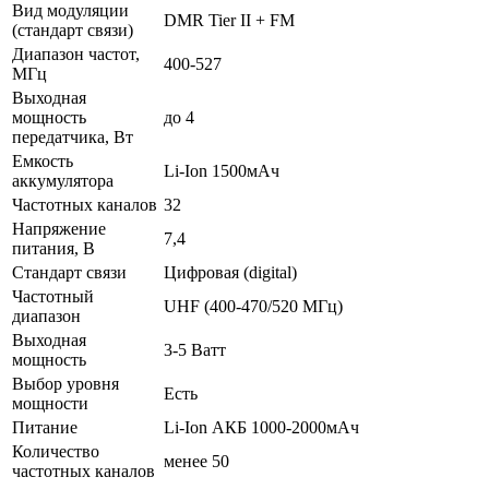
Вид модуляции
DMR Tier II + FM
(стандарт связи)
Диапазон частот,
400-527
МГц
Выходная
мощность
до 4
передатчика, Вт
Емкость
Li-Ion 1500мАч
аккумулятора
Частотных каналов
32
Напряжение
7,4
питания, В
Стандарт связи
Цифровая (digital)
Частотный
UHF (400-470/520 МГц)
диапазон
Выходная
3-5 Ватт
мощность
Выбор уровня
Есть
мощности
Питание
Li-Ion АКБ 1000-2000мАч
Количество
менее 50
частотных каналов