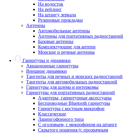
На водосток
На рейлинг
На штангу зеркала
Резиновые прокладки
Антенны
Автомобильные антенны
Антенны для портативных радиостанций
Базовые антенны
Комплектующие для антенн
Морские и речные антенны
Гарнитуры и динамики
Авиационные гарнитуры
Внешние динамики
Тангенты для речных и морских радиостанций
Тангенты для автомобильных радиостанций
Гарнитуры для шлема и интеркомы
Гарнитуры для портативных радиостанций
Адаптеры, гарнитурные аксессуары
Беспроводные Bluetooth гарнитуры
Гарнитуры с костным микрофон
Классические
Ларингофонного типа
С оголовьем, с микрофоном на штанге
Скрытого ношения (с прозрачным