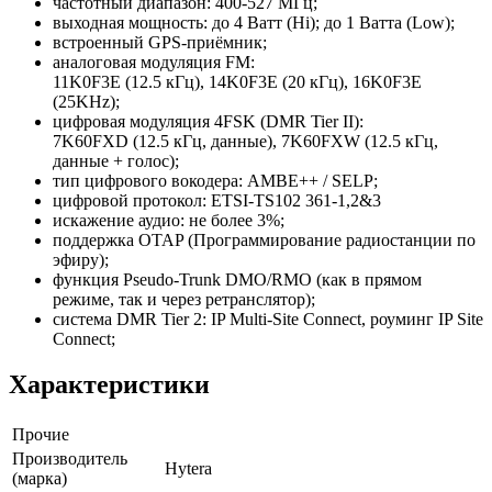
частотный диапазон: 400-527 МГц;
выходная мощность: до 4 Ватт (Hi); до 1 Ватта (Low);
встроенный GPS-приёмник;
аналоговая модуляция FM:
11K0F3E (12.5 кГц), 14K0F3E (20 кГц), 16K0F3E
(25KHz);
цифровая модуляция 4FSK (DMR Tier II):
7K60FXD (12.5 кГц, данные), 7K60FXW (12.5 кГц,
данные + голос);
тип цифрового вокодера: AMBE++ / SELP;
цифровой протокол: ETSI-TS102 361-1,2&3
искажение аудио: не более 3%;
поддержка OTAP (Программирование радиостанции по
эфиру);
функция Pseudo-Trunk DMO/RMO (как в прямом
режиме, так и через ретранслятор);
система DMR Tier 2: IP Multi-Site Connect, роуминг IP Site
Connect;
Характеристики
Прочие
Производитель
Hytera
(марка)