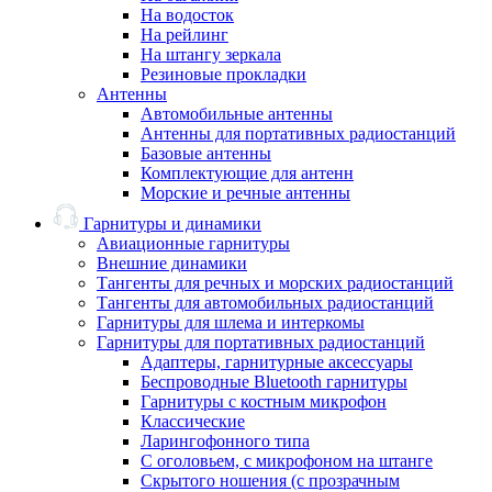
На водосток
На рейлинг
На штангу зеркала
Резиновые прокладки
Антенны
Автомобильные антенны
Антенны для портативных радиостанций
Базовые антенны
Комплектующие для антенн
Морские и речные антенны
Гарнитуры и динамики
Авиационные гарнитуры
Внешние динамики
Тангенты для речных и морских радиостанций
Тангенты для автомобильных радиостанций
Гарнитуры для шлема и интеркомы
Гарнитуры для портативных радиостанций
Адаптеры, гарнитурные аксессуары
Беспроводные Bluetooth гарнитуры
Гарнитуры с костным микрофон
Классические
Ларингофонного типа
С оголовьем, с микрофоном на штанге
Скрытого ношения (с прозрачным