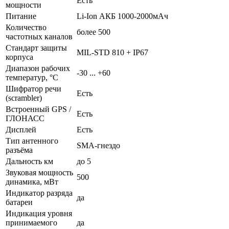
Есть
мощности
Питание
Li-Ion АКБ 1000-2000мАч
Количество
более 500
частотных каналов
Стандарт защиты
MIL-STD 810 + IP67
корпуса
Диапазон рабочих
-30 ... +60
температур, °С
Шифратор речи
Есть
(scrambler)
Встроенный GPS /
Есть
ГЛОНАСС
Дисплей
Есть
Тип антенного
SMA-гнездо
разъёма
Дальность км
до 5
Звуковая мощность
500
динамика, мВт
Индикатор разряда
да
батареи
Индикация уровня
принимаемого
да