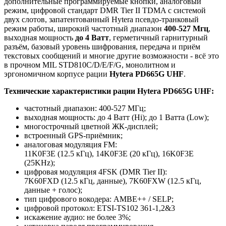
дополнительные программируемые кнопки, аналоговый
режим, цифровой стандарт DMR Tier II TDMA с системой
двух слотов, запатентованный Hytera псевдо-транковый
режим работы, широкий частотный диапазон
400-527 Мгц
,
выходная мощность
до 4 Ватт
, герметичный гарнитурный
разъём, базовый уровень шифрования, передача и приём
текстовых сообщений и многие другие возможности - всё это
в прочном MIL STD810C/D/E/F/G, монолитном и
эргономичном корпусе рации
Hytera PD665G UHF
.
Технические характеристики рации Hytera PD665G UHF:
частотный диапазон: 400-527 МГц;
выходная мощность: до 4 Ватт (Hi); до 1 Ватта (Low);
многострочный цветной ЖК-дисплей;
встроенный GPS-приёмник;
аналоговая модуляция FM:
11K0F3E (12.5 кГц), 14K0F3E (20 кГц), 16K0F3E
(25KHz);
цифровая модуляция 4FSK (DMR Tier II):
7K60FXD (12.5 кГц, данные), 7K60FXW (12.5 кГц,
данные + голос);
тип цифрового вокодера: AMBE++ / SELP;
цифровой протокол: ETSI-TS102 361-1,2&3
искажение аудио: не более 3%;