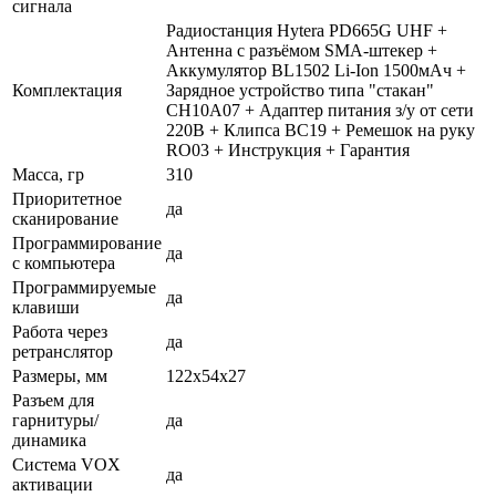
сигнала
Радиостанция Hytera PD665G UHF +
Антенна с разъёмом SMA-штекер +
Аккумулятор BL1502 Li-Ion 1500мАч +
Комплектация
Зарядное устройство типа "стакан"
CH10A07 + Адаптер питания з/у от сети
220В + Клипса BC19 + Ремешок на руку
RO03 + Инструкция + Гарантия
Масса, гр
310
Приоритетное
да
сканирование
Программирование
да
с компьютера
Программируемые
да
клавиши
Работа через
да
ретранслятор
Размеры, мм
122x54x27
Разъем для
гарнитуры/
да
динамика
Система VOX
да
активации