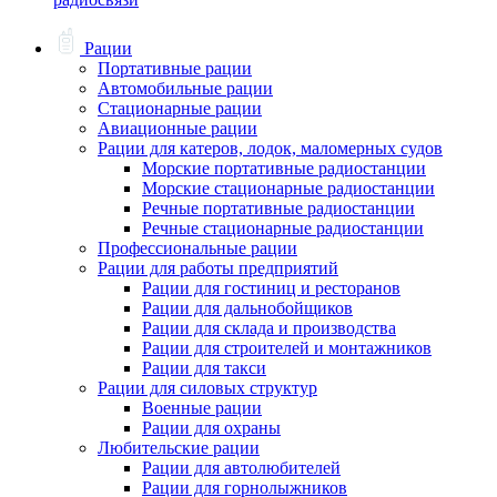
Рации
Портативные рации
Автомобильные рации
Стационарные рации
Авиационные рации
Рации для катеров, лодок, маломерных судов
Морские портативные радиостанции
Морские стационарные радиостанции
Речные портативные радиостанции
Речные стационарные радиостанции
Профессиональные рации
Рации для работы предприятий
Рации для гостиниц и ресторанов
Рации для дальнобойщиков
Рации для склада и производства
Рации для строителей и монтажников
Рации для такси
Рации для силовых структур
Военные рации
Рации для охраны
Любительские рации
Рации для автолюбителей
Рации для горнолыжников