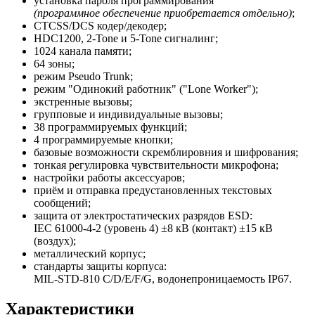
установка пароля программирования
(программное обеспечение приобретается отдельно)
;
CTCSS/DCS кодер/декодер;
HDC1200, 2-Tone и 5-Tone сигналинг;
1024 канала памяти;
64 зоны;
режим Pseudo Trunk;
режим "Одинокий работник" ("Lone Worker");
экстренные вызовы;
групповые и индивидуальные вызовы;
38 программируемых функций;
4 программируемые кнопки;
базовые возможности скремблировния и шифрования;
тонкая регулировка чувствительности микрофона;
настройки работы аксессуаров;
приём и отправка предустановленных текстовых
сообщений;
защита от электростатических разрядов ESD:
IEC 61000-4-2 (уровень 4) ±8 кВ (контакт) ±15 кВ
(воздух);
металлический корпус;
стандарты защиты корпуса:
MIL-STD-810 C/D/E/F/G, водонепроницаемость IP67.
Характеристики