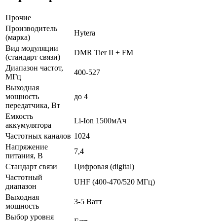
Прочие
Производитель
Hytera
(марка)
Вид модуляции
DMR Tier II + FM
(стандарт связи)
Диапазон частот,
400-527
МГц
Выходная
мощность
до 4
передатчика, Вт
Емкость
Li-Ion 1500мАч
аккумулятора
Частотных каналов
1024
Напряжение
7,4
питания, В
Стандарт связи
Цифровая (digital)
Частотный
UHF (400-470/520 МГц)
диапазон
Выходная
3-5 Ватт
мощность
Выбор уровня