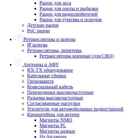
Рации для леса
Рации для охоты и рыбалки
Рации для радиолюбителей
Рации для туризма и походов
Детские рации
PoC рации
Ретрансляторы и шлюзы
IP шлюзы
Ретрансляторы, репитеры
Ретрансляторы военные (для СВО)
Антенны и АФУ
RX-TX оборудование
Кабельные сборки
Грозозащита
Коаксиальный кабель
Переходники высокочастотные
Разъемы высокочастотные
Согласованные нагрузки
Усилители для автомобильных радиостанций
Кронштейны для антенн
Магниты NMO
Магниты PL
Магниты разные
На багажник