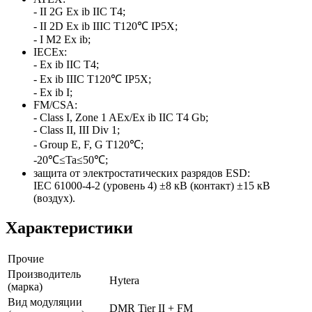
- II 2G Ex ib IIC T4;
- II 2D Ex ib IIIC T120℃ IP5X;
- I M2 Ex ib;
IECEx:
- Ex ib IIC T4;
- Ex ib IIIC T120℃ IP5X;
- Ex ib I;
FM/CSA:
- Class I, Zone 1 AEx/Ex ib IIC T4 Gb;
- Class II, III Div 1;
- Group E, F, G T120℃;
-20℃≤Ta≤50℃;
защита от электростатических разрядов ESD:
IEC 61000-4-2 (уровень 4) ±8 кВ (контакт) ±15 кВ
(воздух).
Характеристики
Прочие
Производитель
Hytera
(марка)
Вид модуляции
DMR Tier II + FM