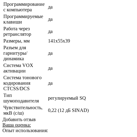
Программирование
да
с компьютера
Программируемые
да
клавиши
Работа через
да
ретранслятор
Размеры, мм
141x55x39
Разъем для
гарнитуры/
да
динамика
Система VOX
да
активации
Система тонового
кодирования
да
CTCSS/DCS
Тип
регулируемый SQ
шумоподавителя
Чувствительность,
0,22 (12 дБ SINAD)
мкВ (с/ш)
Добавить отзыв
Ваша оценка:
Опыт использования: