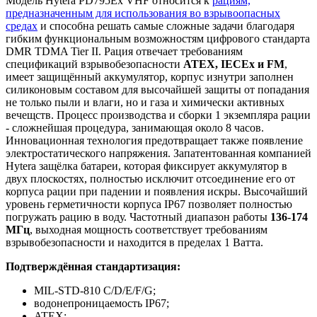
Модель Hytera PD795Ex VHF относится к
рациям,
предназначенным для использования во взрывоопасных
средах
и способна решать самые сложные задачи благодаря
гибким функциональным возможностям цифрового стандарта
DMR TDMA Tier II. Рация отвечает требованиям
спецификаций взрывобезопасности
ATEX, IECEx и FM
,
имеет защищённый аккумулятор, корпус изнутри заполнен
силиконовым составом для высочайшей защиты от попадания
не только пыли и влаги, но и газа и химически активных
вечещств. Процесс производства и сборки 1 экземпляра рации
- сложнейшая процедура, занимающая около 8 часов.
Инновационная технология предотвращает также появление
электростатического напряжения. Запатентованная компанией
Hytera защёлка батареи, которая фиксирует аккумулятор в
двух плоскостях, полностью исключит отсоединение его от
корпуса рации при падении и появления искры. Высочайший
уровень герметичности корпуса IP67 позволяет полностью
погружать рацию в воду. Частотный диапазон работы
136-174
МГц
, выходная мощность соответствует требованиям
взрывобезопасности и находится в пределах 1 Ватта.
Подтверждённая стандартизация:
MIL-STD-810 C/D/E/F/G;
водонепроницаемость IP67;
ATEX: