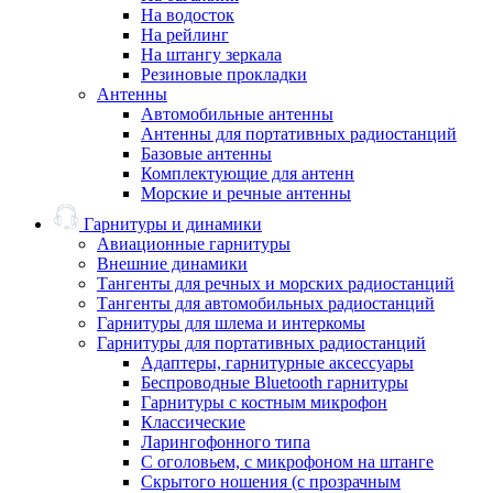
На водосток
На рейлинг
На штангу зеркала
Резиновые прокладки
Антенны
Автомобильные антенны
Антенны для портативных радиостанций
Базовые антенны
Комплектующие для антенн
Морские и речные антенны
Гарнитуры и динамики
Авиационные гарнитуры
Внешние динамики
Тангенты для речных и морских радиостанций
Тангенты для автомобильных радиостанций
Гарнитуры для шлема и интеркомы
Гарнитуры для портативных радиостанций
Адаптеры, гарнитурные аксессуары
Беспроводные Bluetooth гарнитуры
Гарнитуры с костным микрофон
Классические
Ларингофонного типа
С оголовьем, с микрофоном на штанге
Скрытого ношения (с прозрачным