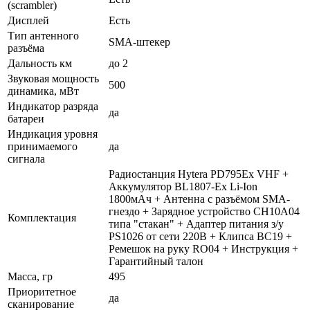
(scrambler)
Дисплей
Есть
Тип антенного
SMA-штекер
разъёма
Дальность км
до 2
Звуковая мощность
500
динамика, мВт
Индикатор разряда
да
батареи
Индикация уровня
принимаемого
да
сигнала
Радиостанция Hytera PD795Ex VHF +
Аккумулятор BL1807-Ex Li-Ion
1800мАч + Антенна с разъёмом SMA-
гнездо + Зарядное устройство CH10A04
Комплектация
типа "стакан" + Адаптер питания з/у
PS1026 от сети 220В + Клипса BC19 +
Ремешок на руку RO04 + Инструкция +
Гарантийный талон
Масса, гр
495
Приоритетное
да
сканирование