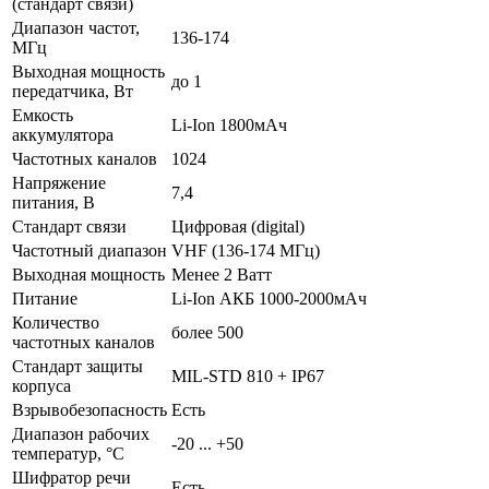
(стандарт связи)
Диапазон частот,
136-174
МГц
Выходная мощность
до 1
передатчика, Вт
Емкость
Li-Ion 1800мАч
аккумулятора
Частотных каналов
1024
Напряжение
7,4
питания, В
Стандарт связи
Цифровая (digital)
Частотный диапазон
VHF (136-174 МГц)
Выходная мощность
Менее 2 Ватт
Питание
Li-Ion АКБ 1000-2000мАч
Количество
более 500
частотных каналов
Стандарт защиты
MIL-STD 810 + IP67
корпуса
Взрывобезопасность
Есть
Диапазон рабочих
-20 ... +50
температур, °С
Шифратор речи
Есть