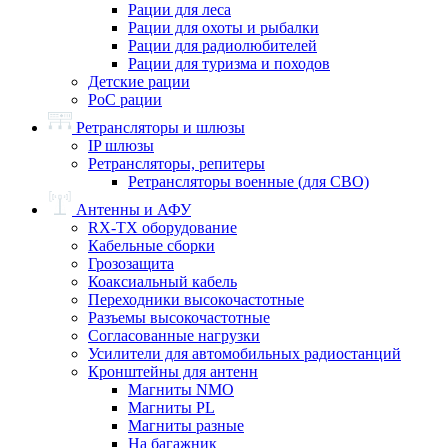
Рации для леса
Рации для охоты и рыбалки
Рации для радиолюбителей
Рации для туризма и походов
Детские рации
PoC рации
Ретрансляторы и шлюзы
IP шлюзы
Ретрансляторы, репитеры
Ретрансляторы военные (для СВО)
Антенны и АФУ
RX-TX оборудование
Кабельные сборки
Грозозащита
Коаксиальный кабель
Переходники высокочастотные
Разъемы высокочастотные
Согласованные нагрузки
Усилители для автомобильных радиостанций
Кронштейны для антенн
Магниты NMO
Магниты PL
Магниты разные
На багажник