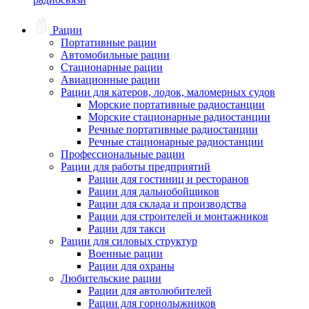
Рации
Портативные рации
Автомобильные рации
Стационарные рации
Авиационные рации
Рации для катеров, лодок, маломерных судов
Морские портативные радиостанции
Морские стационарные радиостанции
Речные портативные радиостанции
Речные стационарные радиостанции
Профессиональные рации
Рации для работы предприятий
Рации для гостиниц и ресторанов
Рации для дальнобойщиков
Рации для склада и производства
Рации для строителей и монтажников
Рации для такси
Рации для силовых структур
Военные рации
Рации для охраны
Любительские рации
Рации для автолюбителей
Рации для горнолыжников