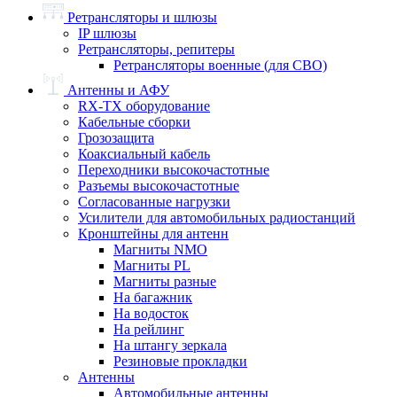
Ретрансляторы и шлюзы
IP шлюзы
Ретрансляторы, репитеры
Ретрансляторы военные (для СВО)
Антенны и АФУ
RX-TX оборудование
Кабельные сборки
Грозозащита
Коаксиальный кабель
Переходники высокочастотные
Разъемы высокочастотные
Согласованные нагрузки
Усилители для автомобильных радиостанций
Кронштейны для антенн
Магниты NMO
Магниты PL
Магниты разные
На багажник
На водосток
На рейлинг
На штангу зеркала
Резиновые прокладки
Антенны
Автомобильные антенны