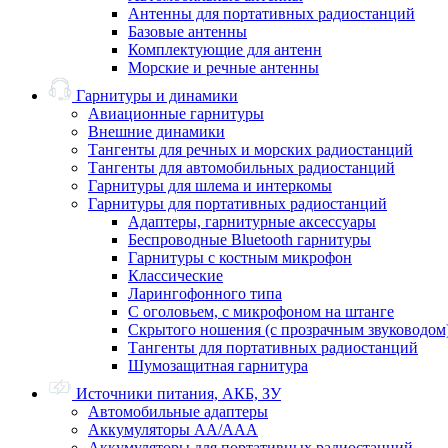
Антенны для портативных радиостанций
Базовые антенны
Комплектующие для антенн
Морские и речные антенны
Гарнитуры и динамики
Авиационные гарнитуры
Внешние динамики
Тангенты для речных и морских радиостанций
Тангенты для автомобильных радиостанций
Гарнитуры для шлема и интеркомы
Гарнитуры для портативных радиостанций
Адаптеры, гарнитурные аксессуары
Беспроводные Bluetooth гарнитуры
Гарнитуры с костным микрофон
Классические
Ларингофонного типа
С оголовьем, с микрофоном на штанге
Скрытого ношения (с прозрачным звуководом
Тангенты для портативных радиостанций
Шумозащитная гарнитура
Источники питания, АКБ, ЗУ
Автомобильные адаптеры
Аккумуляторы АА/ААА
Аккумуляторы для портативных радиостанций