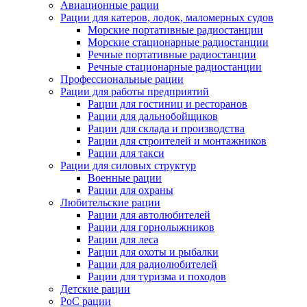
Авиационные рации
Рации для катеров, лодок, маломерных судов
Морские портативные радиостанции
Морские стационарные радиостанции
Речные портативные радиостанции
Речные стационарные радиостанции
Профессиональные рации
Рации для работы предприятий
Рации для гостиниц и ресторанов
Рации для дальнобойщиков
Рации для склада и производства
Рации для строителей и монтажников
Рации для такси
Рации для силовых структур
Военные рации
Рации для охраны
Любительские рации
Рации для автолюбителей
Рации для горнолыжников
Рации для леса
Рации для охоты и рыбалки
Рации для радиолюбителей
Рации для туризма и походов
Детские рации
PoC рации