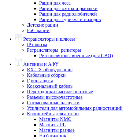
Рации для леса
Рации для охоты и рыбалки
Рации для радиолюбителей
Рации для туризма и походов
Детские рации
PoC рации
Ретрансляторы и шлюзы
IP шлюзы
Ретрансляторы, репитеры
Ретрансляторы военные (для СВО)
Антенны и АФУ
RX-TX оборудование
Кабельные сборки
Грозозащита
Коаксиальный кабель
Переходники высокочастотные
Разъемы высокочастотные
Согласованные нагрузки
Усилители для автомобильных радиостанций
Кронштейны для антенн
Магниты NMO
Магниты PL
Магниты разные
На багажник