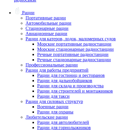
Рации
Портативные рации
Автомобильные рации
Стационарные рации
Авиационные рации
Рации для катеров, лодок, маломерных судов
Морские портативные радиостанции
Морские стационарные радиостанции
Речные портативные радиостанции
Речные стационарные радиостанции
Профессиональные рации
Рации для работы предприятий
Рации для гостиниц и ресторанов
Рации для дальнобойщиков
Рации для склада и производства
Рации для строителей и монтажников
Рации для такси
Рации для силовых структур
Военные рации
Рации для охраны
Любительские рации
Рации для автолюбителей
Рации для горнолыжников