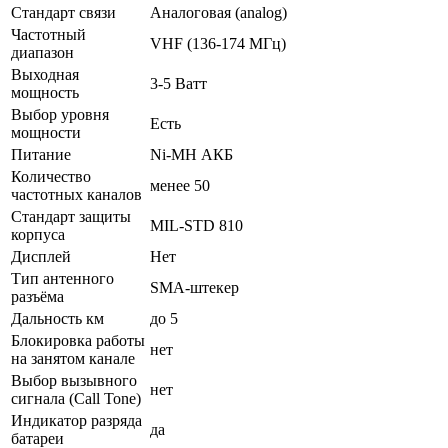
Стандарт связи
Аналоговая (analog)
Частотный
VHF (136-174 МГц)
диапазон
Выходная
3-5 Ватт
мощность
Выбор уровня
Есть
мощности
Питание
Ni-MH АКБ
Количество
менее 50
частотных каналов
Стандарт защиты
MIL-STD 810
корпуса
Дисплей
Нет
Тип антенного
SMA-штекер
разъёма
Дальность км
до 5
Блокировка работы
нет
на занятом канале
Выбор вызывного
нет
сигнала (Call Tone)
Индикатор разряда
да
батареи