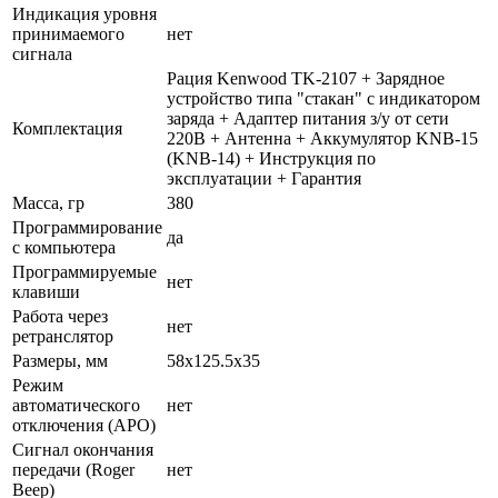
Индикация уровня
принимаемого
нет
сигнала
Рация Kenwood TK-2107 + Зарядное
устройство типа "стакан" с индикатором
заряда + Адаптер питания з/у от сети
Комплектация
220В + Антенна + Аккумулятор KNB-15
(KNB-14) + Инструкция по
эксплуатации + Гарантия
Масса, гр
380
Программирование
да
с компьютера
Программируемые
нет
клавиши
Работа через
нет
ретранслятор
Размеры, мм
58x125.5x35
Режим
автоматического
нет
отключения (АРО)
Сигнал окончания
передачи (Roger
нет
Beep)