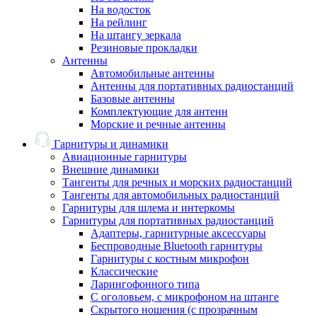
На водосток
На рейлинг
На штангу зеркала
Резиновые прокладки
Антенны
Автомобильные антенны
Антенны для портативных радиостанций
Базовые антенны
Комплектующие для антенн
Морские и речные антенны
Гарнитуры и динамики
Авиационные гарнитуры
Внешние динамики
Тангенты для речных и морских радиостанций
Тангенты для автомобильных радиостанций
Гарнитуры для шлема и интеркомы
Гарнитуры для портативных радиостанций
Адаптеры, гарнитурные аксессуары
Беспроводные Bluetooth гарнитуры
Гарнитуры с костным микрофон
Классические
Ларингофонного типа
С оголовьем, с микрофоном на штанге
Скрытого ношения (с прозрачным