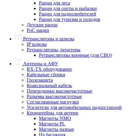
Рации для леса
Рации для охоты и рыбалки
Рации для радиолюбителей
Рации для туризма и походов
Детские рации
PoC рации
Ретрансляторы и шлюзы
IP шлюзы
Ретрансляторы, репитеры
Ретрансляторы военные (для СВО)
Антенны и АФУ
RX-TX оборудование
Кабельные сборки
Грозозащита
Коаксиальный кабель
Переходники высокочастотные
Разъемы высокочастотные
Согласованные нагрузки
Усилители для автомобильных радиостанций
Кронштейны для антенн
Магниты NMO
Магниты PL
Магниты разные
На багажник