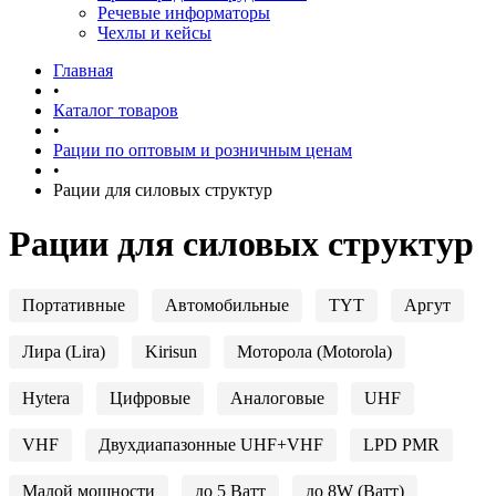
Речевые информаторы
Чехлы и кейсы
Главная
•
Каталог товаров
•
Рации по оптовым и розничным ценам
•
Рации для силовых структур
Рации для силовых структур
Портативные
Автомобильные
TYT
Аргут
Лира (Lira)
Kirisun
Моторола (Motorola)
Hytera
Цифровые
Аналоговые
UHF
VHF
Двухдиапазонные UHF+VHF
LPD PMR
Малой мощности
до 5 Ватт
до 8W (Ватт)