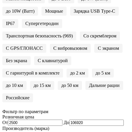
до 10W (Ватт)
Мощные
Зарядка USB Type-C
IP67
Супергетеродин
Транспортная безопасность (969)
Со скремблером
С GPS/ГЛОНАСС
С вибровызовом
С экраном
Без экрана
С клавиатурой
С гарнитурой в комплекте
до 2 км
до 5 км
до 10 км
до 15 км
до 50 км
Дальние рации
Российские
Фильтр по параметрам
Розничная цена
От
До
Производитель (марка)