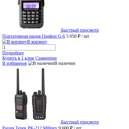
Быстрый просмотр
Портативная рация Грифон G-6
5 050 ₽
/ шт
В корзину
Подробнее
Купить в 1 клик
Сравнение
В избранное
В наличии
Быстрый просмотр
Рация Терек РК-212 Military
9 600 ₽
/ шт