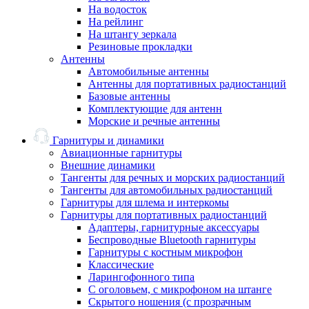
На водосток
На рейлинг
На штангу зеркала
Резиновые прокладки
Антенны
Автомобильные антенны
Антенны для портативных радиостанций
Базовые антенны
Комплектующие для антенн
Морские и речные антенны
Гарнитуры и динамики
Авиационные гарнитуры
Внешние динамики
Тангенты для речных и морских радиостанций
Тангенты для автомобильных радиостанций
Гарнитуры для шлема и интеркомы
Гарнитуры для портативных радиостанций
Адаптеры, гарнитурные аксессуары
Беспроводные Bluetooth гарнитуры
Гарнитуры с костным микрофон
Классические
Ларингофонного типа
С оголовьем, с микрофоном на штанге
Скрытого ношения (с прозрачным