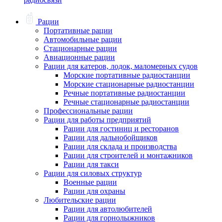
Рации
Портативные рации
Автомобильные рации
Стационарные рации
Авиационные рации
Рации для катеров, лодок, маломерных судов
Морские портативные радиостанции
Морские стационарные радиостанции
Речные портативные радиостанции
Речные стационарные радиостанции
Профессиональные рации
Рации для работы предприятий
Рации для гостиниц и ресторанов
Рации для дальнобойщиков
Рации для склада и производства
Рации для строителей и монтажников
Рации для такси
Рации для силовых структур
Военные рации
Рации для охраны
Любительские рации
Рации для автолюбителей
Рации для горнолыжников