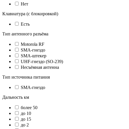
Нет
Клавиатура (с блокировкой)
Есть
Тип антенного разъёма
Motorola RF
SMA-гнездо
SMA-штекер
UHF-гнездо (SO-239)
Несъёмная антенна
Тип источника питания
SMA-гнездо
Дальность км
более 50
до 10
до 15
до 2